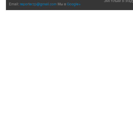
ЗМІ тільки зі зг
Email:
reporterzp@gmail.com
Мы в
Google+