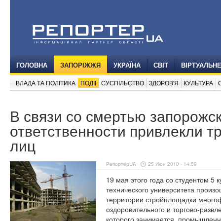
ГОЛОВНА
ЗАПОРІЖЖЯ
УКРАЇНА
СВІТ
ВІРТУАЛЬН
ВЛАДА ТА ПОЛІТИКА
ПОДІЇ
СУСПІЛЬСТВО
ЗДОРОВ'Я
КУЛЬТУРА
В связи со смертью запорожск
ответственности привлекли т
лиц
РепортерUA
25 Июн 2010 - 14:59
19 мая этого года со студентом 5
технического университета произо
территории стройплощадки многоф
оздоровительного и торгово-развл
которого занимается промышленно