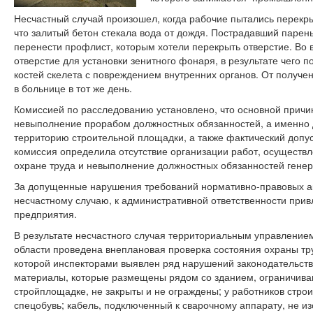
Несчастный случай произошел, когда рабочие пытались перекрыт
что залитый бетон стекала вода от дождя. Пострадавший парен
перенести профлист, которым хотели перекрыть отверстие. Во 
отверстие для установки зенитного фонаря, в результате чего
костей скелета с повреждением внутренних органов. От получе
в больнице в тот же день.
Комиссией по расследованию установлено, что основной причин
невыполнение прорабом должностных обязанностей, а именно 
территорию строительной площадки, а также фактический допус
комиссия определила отсутствие организации работ, осуществл
охране труда и невыполнение должностных обязанностей гене
За допущенные нарушения требований нормативно-правовых акт
несчастному случаю, к административной ответственности при
предприятия.
В результате несчастного случая территориальным управлени
области проведена внеплановая проверка состояния охраны тру
которой инспекторами выявлен ряд нарушений законодательства
материалы, которые размещены рядом со зданием, ограничива
стройплощадке, не закрыты и не ограждены; у работников строи
спецобувь; кабель, подключенный к сварочному аппарату, не и