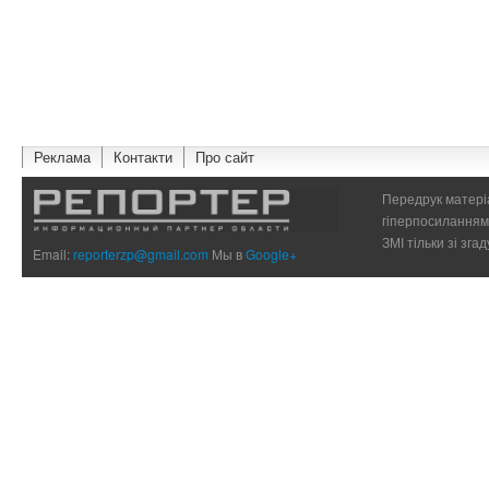
Реклама
Контакти
Про сайт
Передрук матеріа
гіперпосиланням 
ЗМІ тільки зі зг
Email:
reporterzp@gmail.com
Мы в
Google+