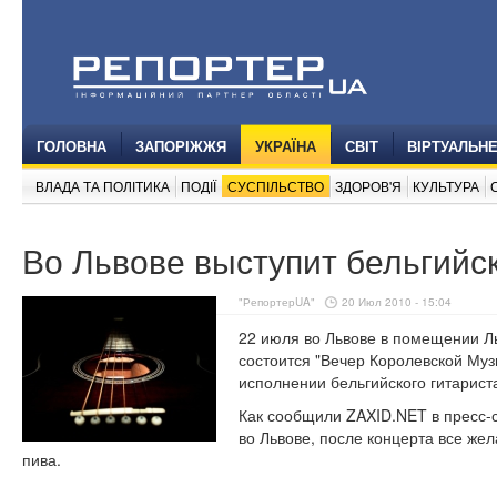
ГОЛОВНА
ЗАПОРІЖЖЯ
УКРАЇНА
СВІТ
ВІРТУАЛЬН
ВЛАДА ТА ПОЛІТИКА
ПОДІЇ
СУСПІЛЬСТВО
ЗДОРОВ'Я
КУЛЬТУРА
Во Львове выступит бельгийск
"РепортерUA"
20 Июл 2010 - 15:04
22 июля во Львове в помещении Л
состоится "Вечер Королевской Музы
исполнении бельгийского гитарист
Как сообщили ZAXID.NET в пресс-
во Львове, после концерта все же
пива.