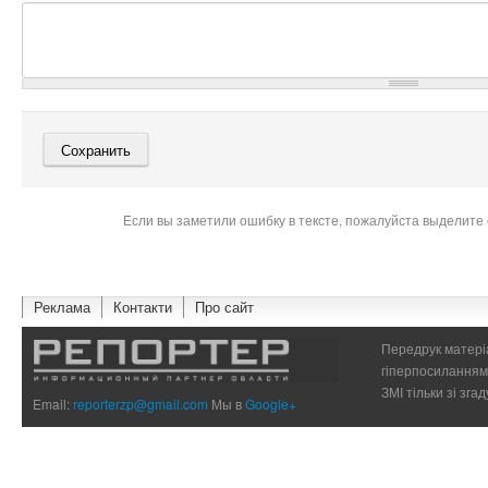
Если вы заметили ошибку в тексте, пожалуйста выделите 
Реклама
Контакти
Про сайт
Передрук матеріа
гіперпосиланням 
ЗМІ тільки зі зг
Email:
reporterzp@gmail.com
Мы в
Google+