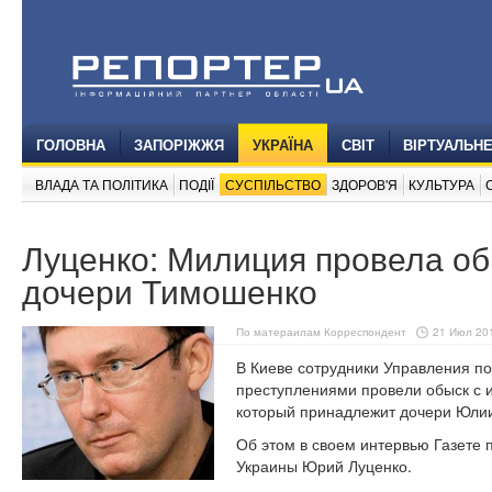
ГОЛОВНА
ЗАПОРІЖЖЯ
УКРАЇНА
СВІТ
ВІРТУАЛЬН
ВЛАДА ТА ПОЛІТИКА
ПОДІЇ
СУСПІЛЬСТВО
ЗДОРОВ'Я
КУЛЬТУРА
Луценко: Милиция провела об
дочери Тимошенко
По матераилам Корреспондент
21 Июл 201
В Киеве сотрудники Управления п
преступлениями провели обыск с и
который принадлежит дочери Юлии
Об этом в своем интервью Газете 
Украины Юрий Луценко.