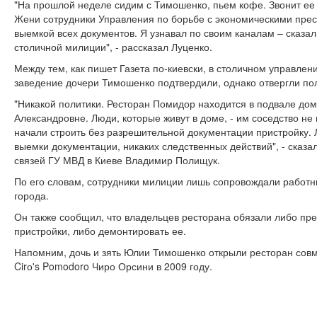
"На прошлой неделе сидим с Тимошенко, пьем кофе. Звонит ее
Жени сотрудники Управления по борьбе с экономическими прес
выемкой всех документов. Я узнавал по своим каналам – сказа
столичной милиции", - рассказал Луценко.
Между тем, как пишет Газета по-киевски, в столичном управле
заведение дочери Тимошенко подтвердили, однако отвергли по
"Никакой политики. Ресторан Помидор находится в подвале до
Александровне. Люди, которые живут в доме, - им соседство не 
начали строить без разрешительной документации пристройку.
выемки документации, никаких следственных действий", - сказ
связей ГУ МВД в Киеве Владимир Полищук.
По его словам, сотрудники милиции лишь сопровождали работн
города.
Он также сообщил, что владельцев ресторана обязали либо пр
пристройки, либо демонтировать ее.
Напомним, дочь и зять Юлии Тимошенко открыли ресторан совм
Cirо's Pomodoro Чиро Орсини в 2009 году.