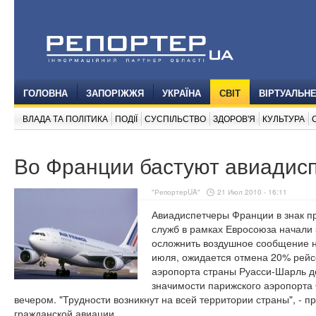
ГОЛОВНА
ЗАПОРІЖЖЯ
УКРАЇНА
СВІТ
ВІРТУАЛЬН
ВЛАДА ТА ПОЛІТИКА
ПОДІЇ
СУСПІЛЬСТВО
ЗДОРОВ'Я
КУЛЬТУРА
Во Франции бастуют авиадис
"РепортерUA"
21 Июл 2010 - 16:11
Авиадиспетчеры Франции в знак пр
служб в рамках Евросоюза начали з
осложнить воздушное сообщение на
июля, ожидается отмена 20% рейс
аэропорта страны Руасси-Шарль де
значимости парижского аэропорта 
вечером. "Трудности возникнут на всей территории страны", - 
гражданской авиации.