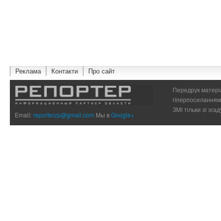
Реклама
Контакти
Про сайт
Передрук матеріа
гіперпосиланням 
ЗМІ тільки зі зг
Email:
reporterzp@gmail.com
Мы в
Google+