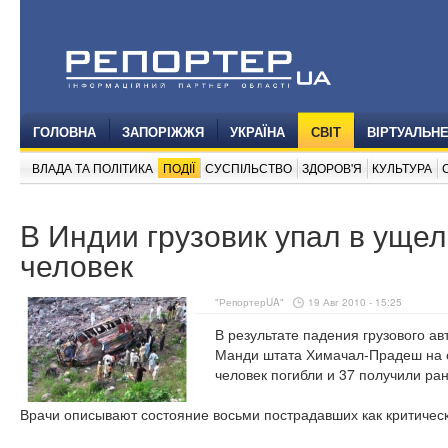
ГОЛОВНА
ЗАПОРІЖЖЯ
УКРАЇНА
СВІТ
ВІРТУАЛЬН
ВЛАДА ТА ПОЛІТИКА
ПОДІЇ
СУСПІЛЬСТВО
ЗДОРОВ'Я
КУЛЬТУРА
В Индии грузовик упал в ущел
человек
"РепортерUA"
19 Авг 2010 - 15:25
В результате падения грузового ав
Манди штата Химачал-Прадеш на 
человек погибли и 37 получили ра
Врачи описывают состояние восьми пострадавших как критичес