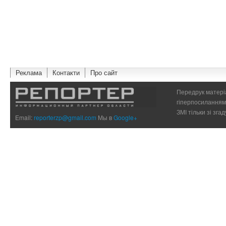
Реклама
Контакти
Про сайт
Передрук матеріа
гіперпосиланням 
ЗМІ тільки зі зг
Email:
reporterzp@gmail.com
Мы в
Google+