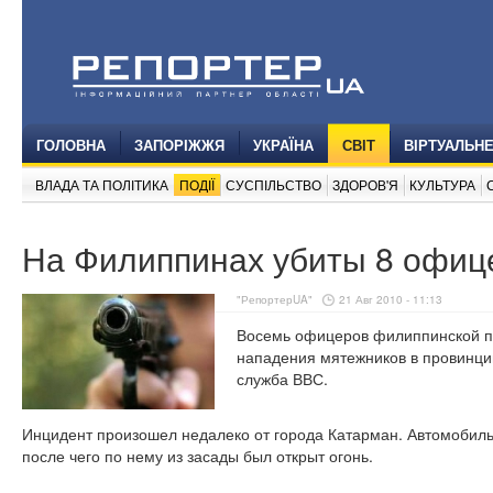
ГОЛОВНА
ЗАПОРІЖЖЯ
УКРАЇНА
СВІТ
ВІРТУАЛЬН
ВЛАДА ТА ПОЛІТИКА
ПОДІЇ
СУСПІЛЬСТВО
ЗДОРОВ'Я
КУЛЬТУРА
На Филиппинах убиты 8 офиц
"РепортерUA"
21 Авг 2010 - 11:13
Восемь офицеров филиппинской по
нападения мятежников в провинц
служба ВВС.
Инцидент произошел недалеко от города Катарман. Автомобиль
после чего по нему из засады был открыт огонь.