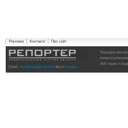
Реклама
Контакти
Про сайт
Передрук матеріа
гіперпосиланням 
ЗМІ тільки зі зг
Email:
reporterzp@gmail.com
Мы в
Google+