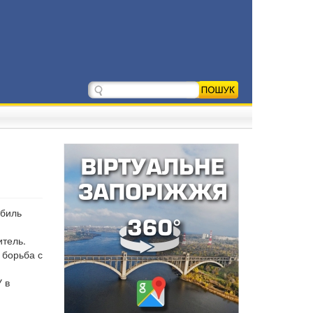
обиль
итель.
 борьба с
 в