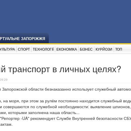
ІРТУАЛЬНЕ ЗАПОРІЖЖЯ
УЛЬТУРА
СПОРТ
ТЕХНОЛОГІЇ
ЕКОНОМІКА
БІЗНЕС
КУРЙОЗИ
ТОП
й транспорт в личных целях?
09:29
и Запорожской области безнаказанно использует служебный автом
р, на моря, при этом за рулём постоянно находится служебный вод
ки совершаются по служебной необходимости: выявление шпионов,
ми, которыми заполнена наша область...
 "Репортер -UA" рекомендует Службе Внутренней безопасности СБУ
актам.