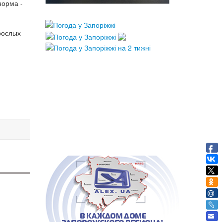
норма -
зрослых