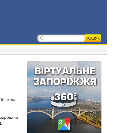
 Об этом
изирована
.