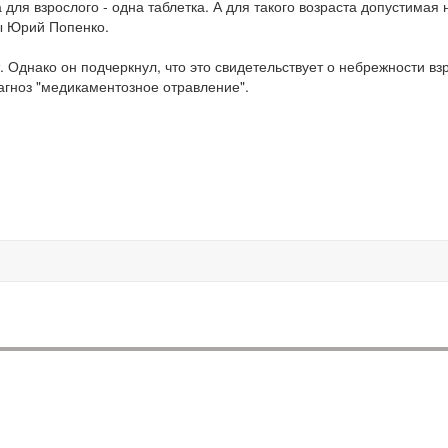
а для взрослого - одна таблетка. А для такого возраста допустимая 
цы Юрий Попенко.
т. Однако он подчеркнул, что это свидетельствует о небрежности в
агноз "медикаментозное отравление".