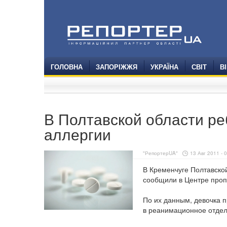
ГОЛОВНА
ЗАПОРІЖЖЯ
УКРАЇНА
СВІТ
В
В Полтавской области ре
аллергии
"РепортерUA"
13 Авг 2011 - 
В Кременчуге Полтавской
сообщили в Центре проп
По их данным, девочка п
в реанимационное отдел