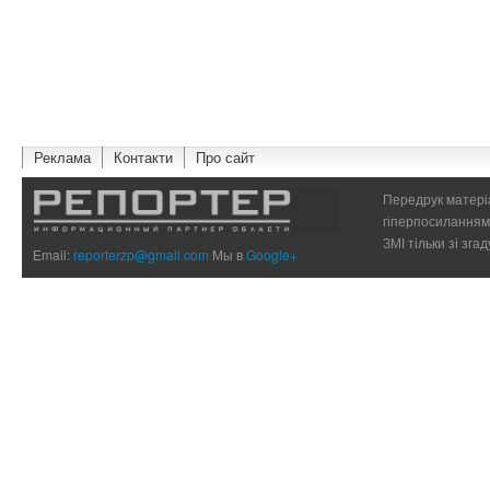
Реклама
Контакти
Про сайт
Передрук матеріа
гіперпосиланням 
ЗМІ тільки зі зг
Email:
reporterzp@gmail.com
Мы в
Google+