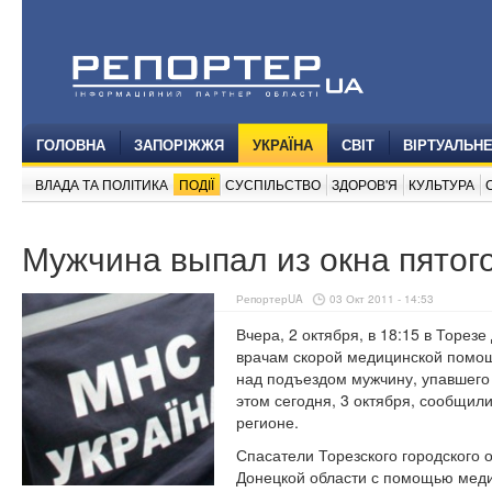
ГОЛОВНА
ЗАПОРІЖЖЯ
УКРАЇНА
СВІТ
ВІРТУАЛЬН
ВЛАДА ТА ПОЛІТИКА
ПОДІЇ
СУСПІЛЬСТВО
ЗДОРОВ'Я
КУЛЬТУРА
Мужчина выпал из окна пятого
РепортерUA
03 Окт 2011 - 14:53
Вчера, 2 октября, в 18:15 в Торез
врачам скорой медицинской помощ
над подъездом мужчину, упавшего 
этом сегодня, 3 октября, сообщил
регионе.
Спасатели Торезского городского 
Донецкой области с помощью мед