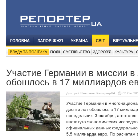
ГОЛОВНА
ЗАПОРІЖЖЯ
УКРАЇНА
СВІТ
ВІРТУАЛЬН
ВЛАДА ТА ПОЛІТИКА
ПОДІЇ
СУСПІЛЬСТВО
ЗДОРОВ'Я
КУЛЬТУРА
Участие Германии в миссии в
обошлось в 17 миллиардов е
Дмитрий Шевляков, РепортерUA
03 Окт 201
Участие Германии в многонациона
десяти лет обошлось в 17 миллиар
понедельник, 3 октября, агентство
института экономических исследов
официальных данных федерального
5,5 миллиарда евро. По расчетам 