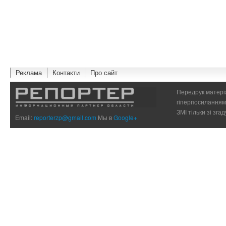
Реклама
Контакти
Про сайт
Передрук матеріа
гіперпосиланням 
ЗМІ тільки зі зг
Email:
reporterzp@gmail.com
Мы в
Google+