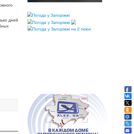
овного
лько дней
бных