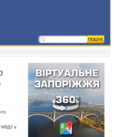
о
а
елу
У МВДУ в