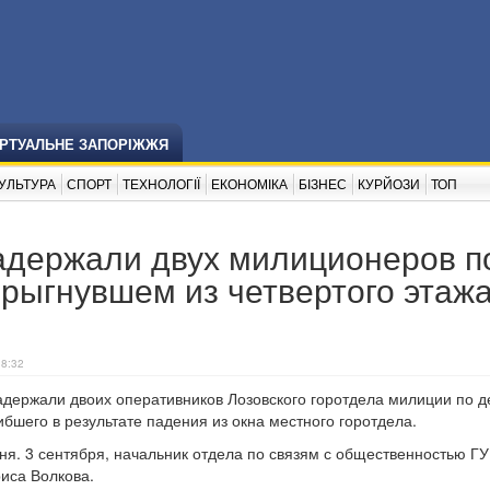
ІРТУАЛЬНЕ ЗАПОРІЖЖЯ
УЛЬТУРА
СПОРТ
ТЕХНОЛОГІЇ
ЕКОНОМІКА
БІЗНЕС
КУРЙОЗИ
ТОП
задержали двух милиционеров п
рыгнувшем из четвертого этаж
18:32
адержали двоих оперативников Лозовского горотдела милиции по д
бшего в результате падения из окна местного горотдела.
ня. 3 сентября, начальник отдела по связям с общественностью Г
риса Волкова.