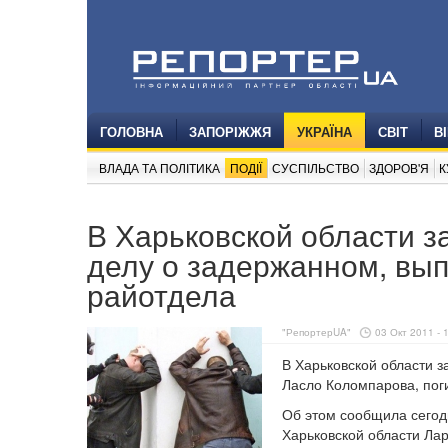
ГОЛОВНА
ЗАПОРІЖЖЯ
УКРАЇНА
СВІТ
В
ВЛАДА ТА ПОЛІТИКА
ПОДІЇ
СУСПІЛЬСТВО
ЗДОРОВ'Я
К
В Харьковской области 
делу о задержанном, вып
райотдела
"РепортерUA"
03 Окт 2011 - 
В Харьковской области з
Ласло Коломпарова, поги
Об этом сообщила сегод
Харьковской области Ла