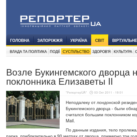
ГОЛОВНА
ЗАПОРІЖЖЯ
УКРАЇНА
СВІТ
ВІРТУАЛЬН
ВЛАДА ТА ПОЛІТИКА
ПОДІЇ
СУСПІЛЬСТВО
ЗДОРОВ'Я
КУЛЬТУРА
Возле Букингемского дворца 
поклонника Елизаветы II
"РепортерUA"
03 Окт 2011 - 19:01
Неподалеку от лондонской резиден
Букингемского дворца - были обна
считался большим поклонником кор
Mail.
По данным издания, тело пролежа
парка, приблизительно в 90 метрах от дворца, примерно три го