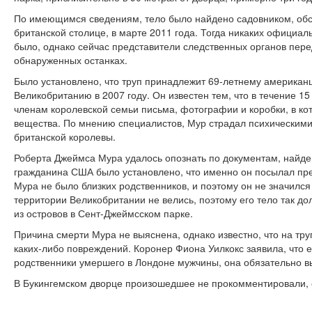
По имеющимся сведениям, тело было найдено садовником, об
британской столице, в марте 2011 года. Тогда никаких официал
было, однако сейчас представители следственных органов пе
обнаруженных останках.
Было установлено, что труп принадлежит 69-летнему американ
Великобританию в 2007 году. Он известен тем, что в течение 15
членам королевской семьи письма, фотографии и коробки, в к
вещества. По мнению специалистов, Мур страдал психическим
британской королевы.
Роберта Джеймса Мура удалось опознать по документам, найде
гражданина США было установлено, что именно он посылал преж
Мура не было близких родственников, и поэтому он не значился 
территории Великобритании не велись, поэтому его тело так 
из островов в Сент-Джеймсском парке.
Причина смерти Мура не выяснена, однако известно, что на тр
каких-либо повреждений. Коронер Фиона Уилкокс заявила, что е
родственники умершего в Лондоне мужчины, она обязательно в
В Букингемском дворце произошедшее не прокомментировали, с