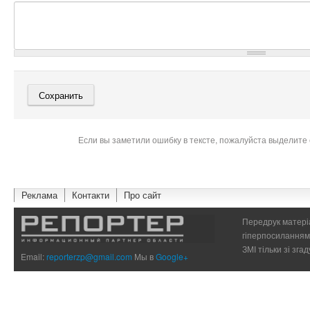
Если вы заметили ошибку в тексте, пожалуйста выделите 
Реклама
Контакти
Про сайт
Передрук матеріа
гіперпосиланням 
ЗМІ тільки зі зг
Email:
reporterzp@gmail.com
Мы в
Google+