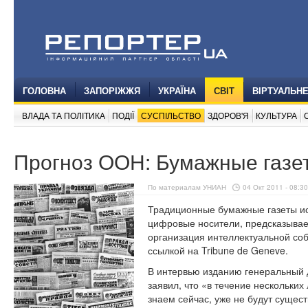
ГОЛОВНА
ЗАПОРІЖЖЯ
УКРАЇНА
СВІТ
ВІРТУАЛЬН
ВЛАДА ТА ПОЛІТИКА
ПОДІЇ
СУСПІЛЬСТВО
ЗДОРОВ'Я
КУЛЬТУРА
Прогноз ООН: Бумажные газет
По материалам УНИАН
04 Окт 2011 - 08:30
Традиционные бумажные газеты исч
цифровые носители, предсказыва
организация интеллектуальной соб
ссылкой на Tribune de Geneve.
В интервью изданию генеральный 
заявил, что «в течение нескольких
знаем сейчас, уже не будут сущест