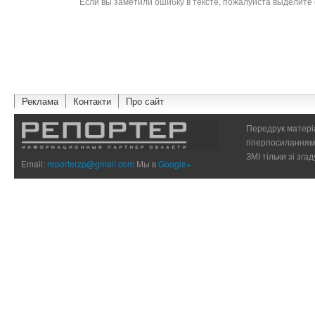
Если вы заметили ошибку в тексте, пожалуйста выделите 
Реклама
Контакти
Про сайт
Передрук матеріа
гіперпосиланням 
ЗМІ тільки зі зг
Email:
reporterzp@gmail.com
Мы в
Google+