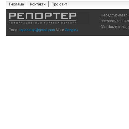
Реклама
Контакти
Про сайт
Передрук матеріа
гіперпосиланням 
ЗМІ тільки зі зг
Email:
reporterzp@gmail.com
Мы в
Google+