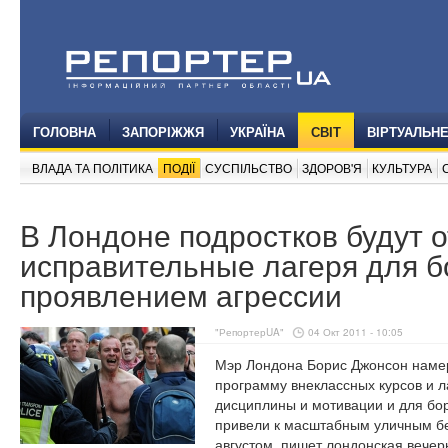
ГОЛОВНА
ЗАПОРІЖЖЯ
УКРАЇНА
СВІТ
ВІРТУАЛЬН
ВЛАДА ТА ПОЛІТИКА
ПОДІЇ
СУСПІЛЬСТВО
ЗДОРОВ'Я
КУЛЬТУРА
В Лондоне подростков будут о
исправительные лагеря для б
проявлением агрессии
"РепортерUA"
04 Окт 2011 - 10:05
Мэр Лондона Борис Джонсон намер
программу внеклассных курсов и 
дисциплины и мотивации и для бо
привели к масштабным уличным б
августом, пишет лондонская вечерн