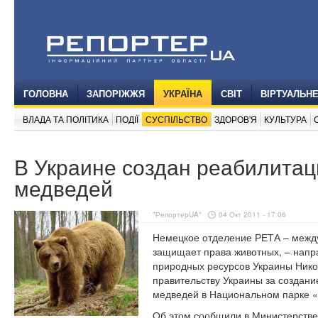
ГОЛОВНА
ЗАПОРІЖЖЯ
УКРАЇНА
СВІТ
ВІРТУАЛЬН
ВЛАДА ТА ПОЛІТИКА
ПОДІЇ
СУСПІЛЬСТВО
ЗДОРОВ'Я
КУЛЬТУРА
В Украине создан реабилита
медведей
"РепортерUA"
04 Окт 2011 - 17:06
Немецкое отделение РЕТА – между
защищает права животных, – напр
природных ресурсов Украины Нико
правительству Украины за создани
медведей в Национальном парке 
Об этом сообщили в Министерстве