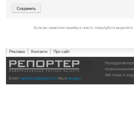
Если вы заметили ошибку в тексте, пожалуйста выделите 
Реклама
Контакти
Про сайт
Передрук матеріа
гіперпосиланням 
ЗМІ тільки зі зг
Email:
reporterzp@gmail.com
Мы в
Google+