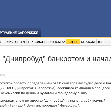
ІРТУАЛЬНЕ ЗАПОРІЖЖЯ
УЛЬТУРА
СПОРТ
ТЕХНОЛОГІЇ
ЕКОНОМІКА
БІЗНЕС
КУРЙОЗИ
ТОП
 "Днипробуд" банкротом и нача
13:27
рожской области определением от 28 сентября возбудил дело о ба
ции ПАО "Днипробуд" (Запорожье), сообщила компания в процессе
Госкомиссии по ценным бумагам и фондовому рынку.
аспорядителем имущества "Днипробуд" назначена арбитражный
ей - Геннадий Велигин, передает "Интерфакс".