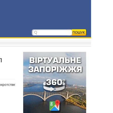
л
нкротстве