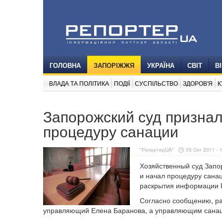
ГОЛОВНА
ЗАПОРІЖЖЯ
УКРАЇНА
СВІТ
В
ВЛАДА ТА ПОЛІТИКА
ПОДІЇ
СУСПІЛЬСТВО
ЗДОРОВ'Я
К
Запорожский суд признал
процедуру санации
"РепортерUA"
05 Окт 2011 - 
Хозяйственный суд Запо
и начал процедуру сана
раскрытия информации 
Согласно сообщению, р
управляющий Елена Баранова, а управляющим санаци