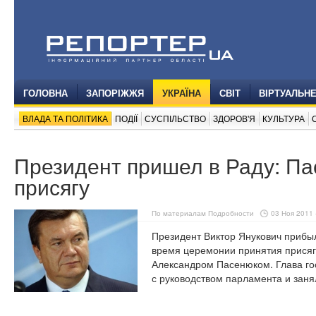
ГОЛОВНА
ЗАПОРІЖЖЯ
УКРАЇНА
СВІТ
ВІРТУАЛЬН
ВЛАДА ТА ПОЛІТИКА
ПОДІЇ
СУСПІЛЬСТВО
ЗДОРОВ'Я
КУЛЬТУРА
Президент пришел в Раду: Па
присягу
По материалам Подробности
03 Ноя 2011 
Президент Виктор Янукович прибыл
время церемонии принятия присяг
Александром Пасенюком. Глава гос
с руководством парламента и заня