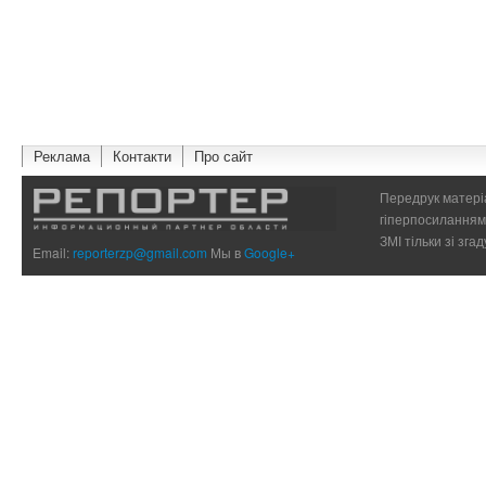
Реклама
Контакти
Про сайт
Передрук матеріа
гіперпосиланням 
ЗМІ тільки зі зг
Email:
reporterzp@gmail.com
Мы в
Google+