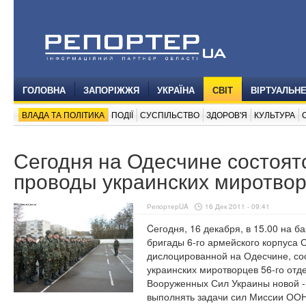
ГОЛОВНА
ЗАПОРІЖЖЯ
УКРАЇНА
СВІТ
ВІРТУАЛЬН
ВЛАДА ТА ПОЛІТИКА
ПОДІЇ
СУСПІЛЬСТВО
ЗДОРОВ'Я
КУЛЬТУРА
Сегодня на Одесчине состоят
проводы украинских миротво
РепортерUA
16 Дек 2011 - 09:41
Cегодня, 16 декабря, в 15.00 на 
бригады 6-го армейского корпуса 
дислоцированной на Одесчине, со
украинских миротворцев 56-го отд
Вооруженных Сил Украины новой - 
выполнять задачи сил Миссии ООН