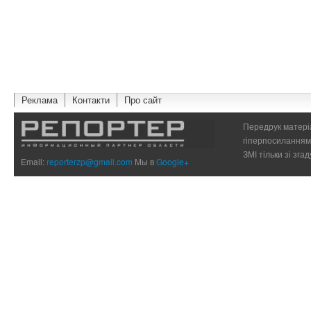
Реклама
Контакти
Про сайт
Передрук матеріа
гіперпосиланням 
ЗМІ тільки зі зг
Email:
reporterzp@gmail.com
Мы в
Google+