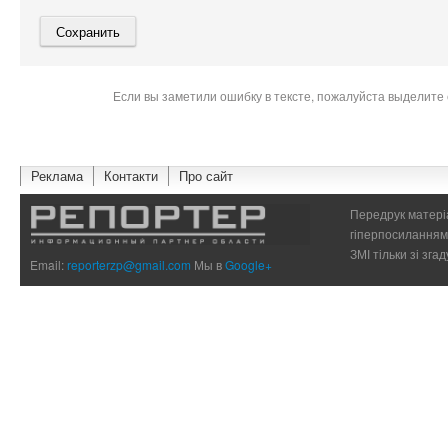
Если вы заметили ошибку в тексте, пожалуйста выделите 
Реклама
Контакти
Про сайт
Передрук матеріа
гіперпосиланням 
ЗМІ тільки зі зг
Email:
reporterzp@gmail.com
Мы в
Google+