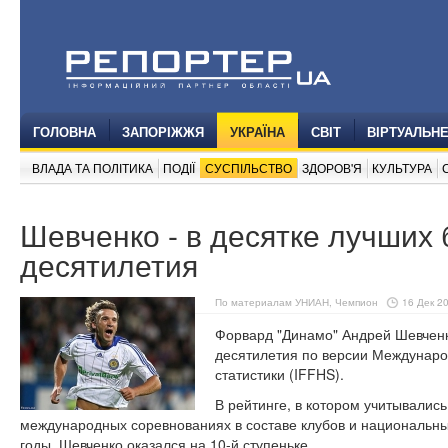
ГОЛОВНА
ЗАПОРІЖЖЯ
УКРАЇНА
СВІТ
ВІРТУАЛЬН
ВЛАДА ТА ПОЛІТИКА
ПОДІЇ
СУСПІЛЬСТВО
ЗДОРОВ'Я
КУЛЬТУРА
Шевченко - в десятке лучших
десятилетия
По материалам УНИАН, Чемпион
16 Дек 20
Форвард "Динамо" Андрей Шевченк
десятилетия по версии Междунар
статистики (IFFHS).
В рейтинге, в котором учитывались
международных соревнованиях в составе клубов и национальны
годы, Шевченко оказался на 10-й ступеньке