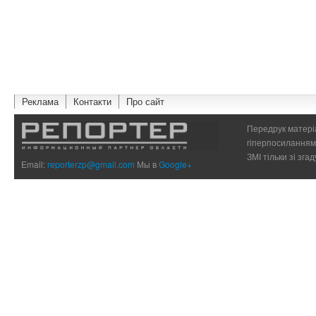
Реклама
Контакти
Про сайт
Передрук матеріа
гіперпосиланням 
ЗМІ тільки зі зг
Email:
reporterzp@gmail.com
Мы в
Google+