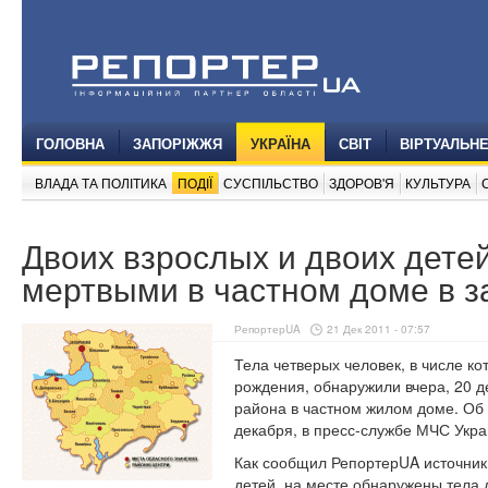
ГОЛОВНА
ЗАПОРІЖЖЯ
УКРАЇНА
СВІТ
ВІРТУАЛЬН
ВЛАДА ТА ПОЛІТИКА
ПОДІЇ
СУСПІЛЬСТВО
ЗДОРОВ'Я
КУЛЬТУРА
Двоих взрослых и двоих дете
мертвыми в частном доме в з
РепортерUA
21 Дек 2011 - 07:57
Тела четверых человек, в числе ко
рождения, обнаружили вчера, 20 д
района в частном жилом доме. Об
декабря, в пресс-службе МЧС Укр
Как сообщил РепортерUA источник
детей, на месте обнаружены тела 