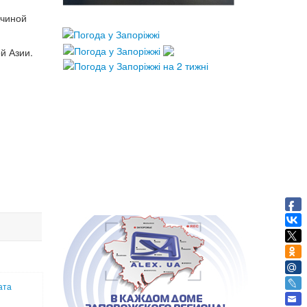
жчиной
й Азии.
ата