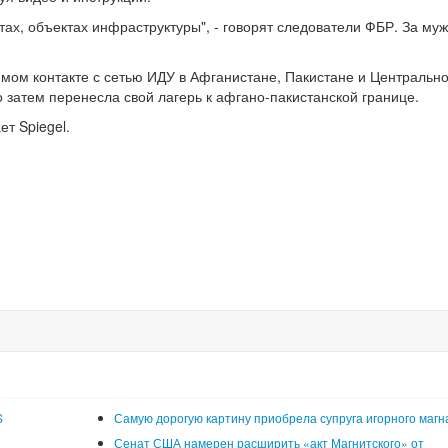
ах, объектах инфраструктуры", - говорят следователи ФБР. За му
мом контакте с сетью ИДУ в Афганистане, Пакистане и Центрально
 затем перенесла свой лагерь к афгано-пакистанской границе.
т Spiegel.
S
Самую дорогую картину приобрела супруга игорного магн
Сенат США намерен расширить «акт Магнитского» от