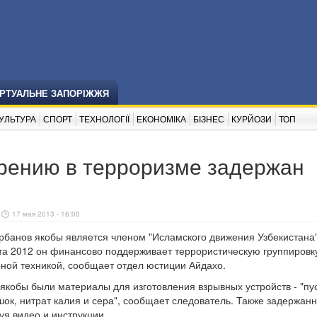
ІРТУАЛЬНЕ ЗАПОРІЖЖЯ
УЛЬТУРА
СПОРТ
ТЕХНОЛОГІЇ
ЕКОНОМІКА
БІЗНЕС
КУРЙОЗИ
ТОП
зрению в терроризме задержан
17 мая 2013 - 16:00
рбанов якобы является членом "Исламского движения Узбекистана"
ста 2012 он финансово поддерживает террористическую группировк
ной техникой, сообщает отдел юстиции Айдахо.
 якобы были материалы для изготовления взрывных устройств - "пу
ок, нитрат калия и сера", сообщает следователь. Также задержан
уя видео и инструкции.