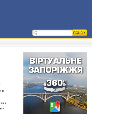
.
у и
стая
ный