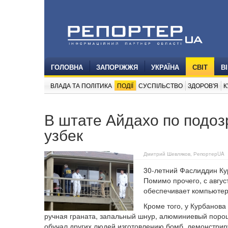
ГОЛОВНА
ЗАПОРІЖЖЯ
УКРАЇНА
СВІТ
В
ВЛАДА ТА ПОЛІТИКА
ПОДІЇ
СУСПІЛЬСТВО
ЗДОРОВ'Я
К
В штате Айдахо по подо
узбек
Дмитрий Шевляков, РепортерUA
30-летний Фаслиддин Ку
Помимо прочего, с авгу
обеспечивает компьютер
Кроме того, у Курбанова
ручная граната, запальный шнур, алюминиевый порош
обучал других людей изготовлению бомб, демонстрир