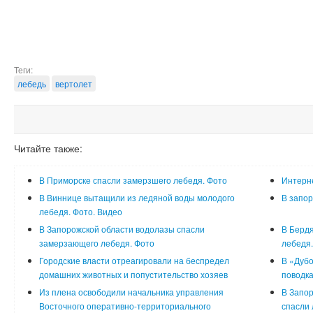
Теги:
лебедь
вертолет
Читайте также:
В Приморске спасли замерзшего лебедя. Фото
Интерне
В Виннице вытащили из ледяной воды молодого
В запор
лебедя. Фото. Видео
В Запорожской области водолазы спасли
В Бердя
замерзающего лебедя. Фото
лебедя.
Городские власти отреагировали на беспредел
В «Дубо
домашних животных и попустительство хозяев
поводка
Из плена освободили начальника управления
В Запор
Восточного оперативно-территориального
спасли