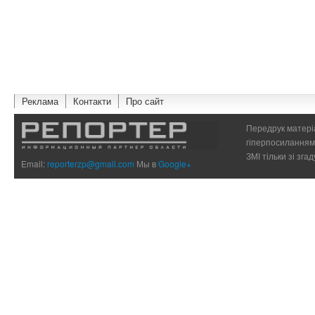
Реклама
Контакти
Про сайт
Передрук матеріа
гіперпосиланням 
ЗМІ тільки зі зг
Email:
reporterzp@gmail.com
Мы в
Google+