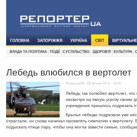
ГОЛОВНА
ЗАПОРІЖЖЯ
УКРАЇНА
СВІТ
ВІРТУАЛЬН
ВЛАДА ТА ПОЛІТИКА
ПОДІЇ
СУСПІЛЬСТВО
ЗДОРОВ'Я
КУЛЬТУРА
Лебедь влюбился в вертолет
РепортерUA
20 мая 2013 - 19:06
Лебедь так полюбил вертолет, что
несмотря на явную угрозу своим з
учреждения пришлось подрезать п
Крылья лебедю подрезали уже неск
отрастали, он снова начинал проявлять симпатию к вертолету.
подыскать птице пару, чтобы она могла завести семью, сообщает