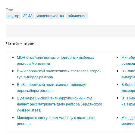
Теги:
ректор
ЗГИА
мошенничество
обвинение
Читайте также:
МОН отменило приказ о повторных выборах
Минобр
ректора Могилянки
руковод
В «Запорожской политехнике» состоялся второй
В «Запо
тур выборов ректора
выборы
В «Запорожской политехнике» проведут
В Днепр
перевыборы ректора
коммерс
В декабре Высший антикоррупционный суд
В Терно
начнет рассматривать дело ректора бердянского
на взры
университета
Минздрав снова уволил Амосову с должности
Минздра
ректора
медицин