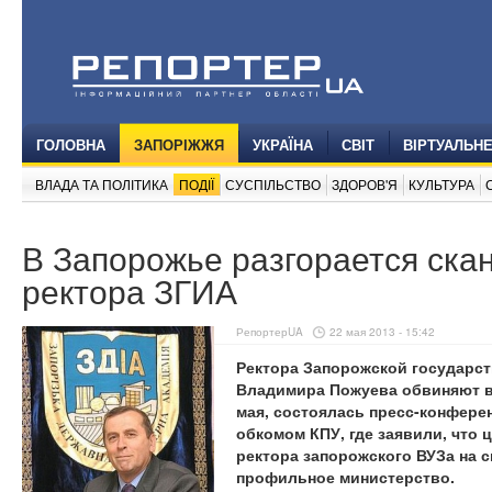
ГОЛОВНА
ЗАПОРІЖЖЯ
УКРАЇНА
СВІТ
ВІРТУАЛЬН
ВЛАДА ТА ПОЛІТИКА
ПОДІЇ
СУСПІЛЬСТВО
ЗДОРОВ'Я
КУЛЬТУРА
В Запорожье разгорается ска
ректора ЗГИА
РепортерUA
22 мая 2013 - 15:42
Ректора Запорожской государс
Владимира Пожуева обвиняют в 
мая, состоялась пресс-конфере
обкомом КПУ, где заявили, что
ректора запорожского ВУЗа на 
профильное министерство.