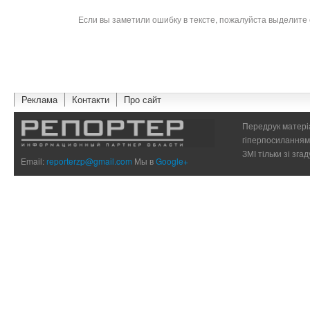
Если вы заметили ошибку в тексте, пожалуйста выделите 
Реклама
Контакти
Про сайт
Передрук матеріа
гіперпосиланням 
ЗМІ тільки зі зг
Email:
reporterzp@gmail.com
Мы в
Google+