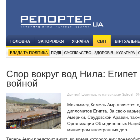
ГОЛОВНА
ЗАПОРІЖЖЯ
УКРАЇНА
СВІТ
ВІРТУАЛЬН
ВЛАДА ТА ПОЛІТИКА
ПОДІЇ
СУСПІЛЬСТВО
ЗДОРОВ'Я
КУЛЬТУРА
Спор вокруг вод Нила: Египе
войной
Дмитрий Шевляков, по материалам Spiegel
Мохаммед Камель Амр является о
дипломатов Египта. За свою карье
Америки, Саудовской Аравии, такж
Организации Объединенных Наций.
министром иностранных дел.
Теперь Амру предстоит визит, во время которого ему понадоби