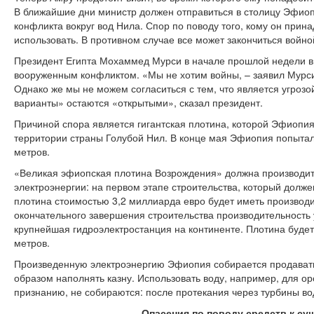
В ближайшие дни министр должен отправиться в столицу Эфио
конфликта вокруг вод Нила. Спор по поводу того, кому он принад
использовать. В противном случае все может закончиться войно
Президент Египта Мохаммед Мурси в начале прошлой недели 
вооруженным конфликтом. «Мы не хотим войны, – заявил Мурси
Однако же мы не можем согласиться с тем, что является угроз
варианты» остаются «открытыми», сказал президент.
Причиной спора является гигантская плотина, которой Эфиопия
территории страны Голубой Нил. В конце мая Эфиопия попытал
метров.
«Великая эфиопская плотина Возрождения» должна производит
электроэнергии: на первом этапе строительства, который долже
плотина стоимостью 3,2 миллиарда евро будет иметь производи
окончательного завершения строительства производительность у
крупнейшая гидроэлектростанция на континенте. Плотина будет
метров.
Произведенную электроэнергию Эфиопия собирается продавать
образом наполнять казну. Использовать воду, например, для о
признанию, не собираются: после протекания через турбины вод
Опасения по поводу средств к с