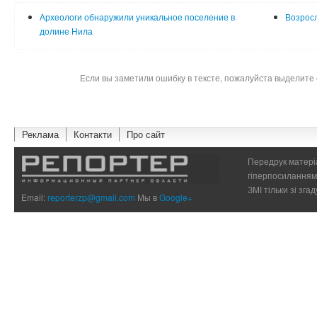
Археологи обнаружили уникальное поселение в
Возросл
долине Нила
Если вы заметили ошибку в тексте, пожалуйста выделите 
Реклама
Контакти
Про сайт
Передрук матеріа
гіперпосиланням 
ЗМІ тільки зі зг
Email:
reporterzp@gmail.com
Мы в
Google+