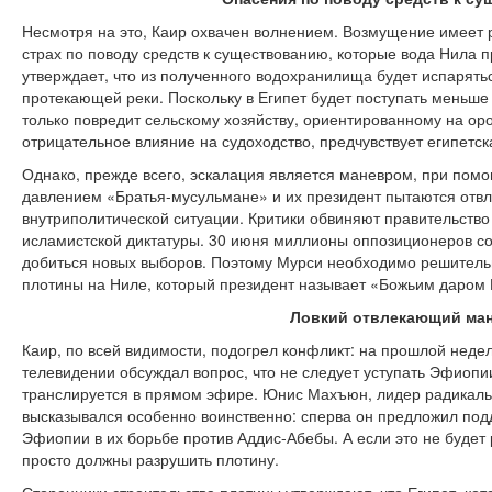
Несмотря на это, Каир охвачен волнением. Возмущение имеет 
страх по поводу средств к существованию, которые вода Нила п
утверждает, что из полученного водохранилища будет испарять
протекающей реки. Поскольку в Египет будет поступать меньше 
только повредит сельскому хозяйству, ориентированному на оро
отрицательное влияние на судоходство, предчувствует египетс
Однако, прежде всего, эскалация является маневром, при пом
давлением «Братья-мусульмане» и их президент пытаются отв
внутриполитической ситуации. Критики обвиняют правительство
исламистской диктатуры. 30 июня миллионы оппозиционеров со
добиться новых выборов. Поэтому Мурси необходимо решительн
плотины на Ниле, который президент называет «Божьим даром 
Ловкий отвлекающий ма
Каир, по всей видимости, подогрел конфликт: на прошлой неде
телевидении обсуждал вопрос, что не следует уступать Эфиопии
транслируется в прямом эфире. Юнис Махъюн, лидер радикаль
высказывался особенно воинственно: сперва он предложил под
Эфиопии в их борьбе против Аддис-Абебы. А если это не будет
просто должны разрушить плотину.