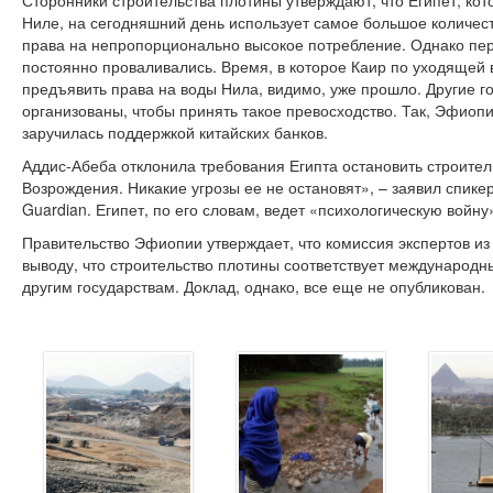
Сторонники строительства плотины утверждают, что Египет, кот
Ниле, на сегодняшний день использует самое большое количест
права на непропорционально высокое потребление. Однако пе
постоянно проваливались. Время, в которое Каир по уходящей
предъявить права на воды Нила, видимо, уже прошло. Другие 
организованы, чтобы принять такое превосходство. Так, Эфио
заручилась поддержкой китайских банков.
Аддис-Абеба отклонила требования Египта остановить строител
Возрождения. Никакие угрозы ее не остановят», – заявил спике
Guardian. Египет, по его словам, ведет «психологическую войну
Правительство Эфиопии утверждает, что комиссия экспертов из
выводу, что строительство плотины соответствует международ
другим государствам. Доклад, однако, все еще не опубликован.