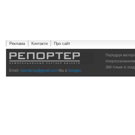
Реклама
Контакти
Про сайт
Передрук матеріа
гіперпосиланням 
ЗМІ тільки зі зг
Email:
reporterzp@gmail.com
Мы в
Google+