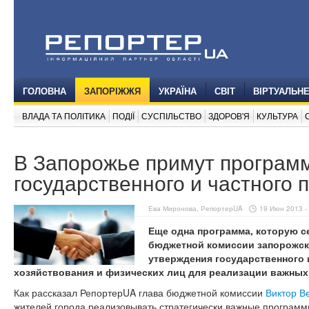
ГОЛОВНА
ЗАПОРІЖЖЯ
УКРАЇНА
СВІТ
ВІРТУАЛЬН
ВЛАДА ТА ПОЛІТИКА
ПОДІЇ
СУСПІЛЬСТВО
ЗДОРОВ'Я
КУЛЬТУРА
В Запорожье примут програм
государственного и частного 
Ева Миронова, РепортерUA
19 Июн 2013 -
Еще одна программа, которую с
бюджетной комиссии запорожск
утверждения государственного 
хозяйствования и физических лиц для реализации важных
Как рассказал РепортерUA глава бюджетной комиссии
Виктор В
жителей города реализовывать стратегически важные програм