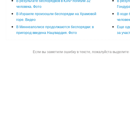
В результате беспорядков в ЮАР погибли 32
В резул
человека. Фото
Гондура
В Израиле произошли беспорядки на Храмовой
В ходе 
горе. Видео
человек
В Миннеаполисе продолжаются беспорядки: в
Еще одн
пригород введена Нацгвардия. Фото
за учас
Если вы заметили ошибку в тексте, пожалуйста выделите 