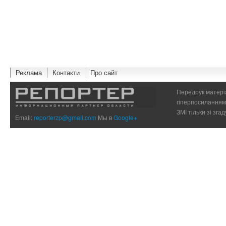
Реклама
Контакти
Про сайт
Передрук матеріа
гіперпосиланням 
ЗМІ тільки зі зг
Email:
reporterzp@gmail.com
Мы в
Google+