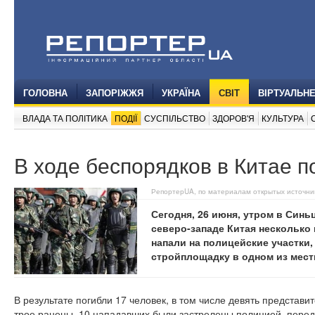
ГОЛОВНА
ЗАПОРІЖЖЯ
УКРАЇНА
СВІТ
ВІРТУАЛЬН
ВЛАДА ТА ПОЛІТИКА
ПОДІЇ
СУСПІЛЬСТВО
ЗДОРОВ'Я
КУЛЬТУРА
В ходе беспорядков в Китае п
РепортерUA, по материалам открытых источни
Сегодня, 26 июня, утром в Синь
северо-западе Китая несколько
напали на полицейские участки,
стройплощадку в одном из мест
В результате погибли 17 человек, в том числе девять представ
трое ранены. 10 нападавших были застрелены полицией, перед