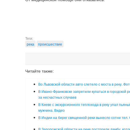
Теги:
река
происшествие
Читайте также:
Во Львовской области авто слетело с моста в реку. Фот
В Ивано-Франковске запретили купаться в городской ре
за несчастных случаев
В Киеве с экскурсионного теплохода в реку упал пьяны
мужчина. Видео
В Индии на берег священной реки вынесло сотни тел.
В Запорожской области на реке построили дамбу, кото