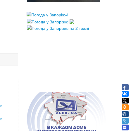
ки
ли