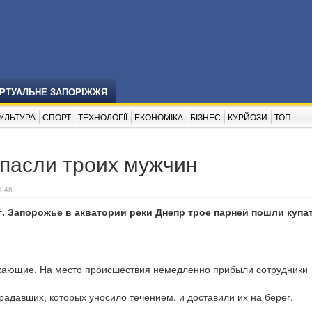
ІРТУАЛЬНЕ ЗАПОРІЖЖЯ
УЛЬТУРА
СПОРТ
ТЕХНОЛОГІЇ
ЕКОНОМІКА
БІЗНЕС
КУРЙОЗИ
ТОП
спасли троих мужчин
1:48
 г. Запорожье в акватории реки Днепр трое парней пошли купа
хающие. На место происшествия немедленно прибыли сотрудники
радавших, которых уносило течением, и доставили их на берег.