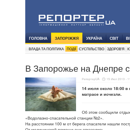
ГОЛОВНА
ЗАПОРІЖЖЯ
УКРАЇНА
СВІТ
В
ВЛАДА ТА ПОЛІТИКА
ПОДІЇ
СУСПІЛЬСТВО
ЗДОРОВ'Я
К
В Запорожье на Днепре 
РепортерUA
15 Июл 2013 - 1
14 июля около 18:00 в
матрасе и исчезли.
Об этом сообщили отды
«Водолазно-спасательной станции №2».
На расстоянии 100 м от берега спасатели нашли пост
От медицинской помощи они отказались.