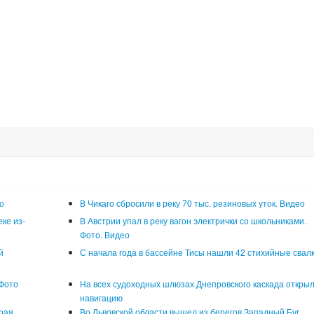
о
В Чикаго сбросили в реку 70 тыс. резиновых уток. Видео
ке из-
В Австрии упал в реку вагон электрички со школьниками.
Фото. Видео
й
С начала года в бассейне Тисы нашли 42 стихийные свал
 Фото
На всех судоходных шлюзах Днепровского каскада откры
навигацию
рая
Во Львовской области вышел из берегов Западный Буг.