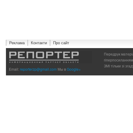
Реклама
Контакти
Про сайт
Передрук матеріа
гіперпосиланням 
ЗМІ тільки зі зг
Email:
reporterzp@gmail.com
Мы в
Google+