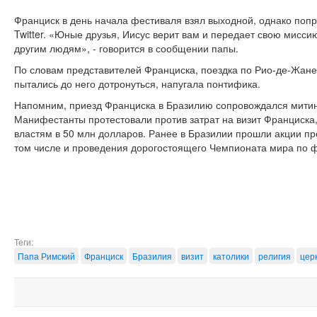
Франциск в день начала фестиваля взял выходной, однако попр
Twitter. «Юные друзья, Иисус верит вам и передает свою мисси
другим людям», - говорится в сообщении папы.
По словам представителей Франциска, поездка по Рио-де-Жане
пытались до него дотронуться, напугала понтифика.
Напомним, приезд Франциска в Бразилию сопровождался митин
Манифестанты протестовали против затрат на визит Франциска
властям в 50 млн долларов. Ранее в Бразилии прошли акции про
том числе и проведения дорогостоящего Чемпионата мира по ф
Теги:
Папа Римский
Франциск
Бразилия
визит
католики
религия
цер