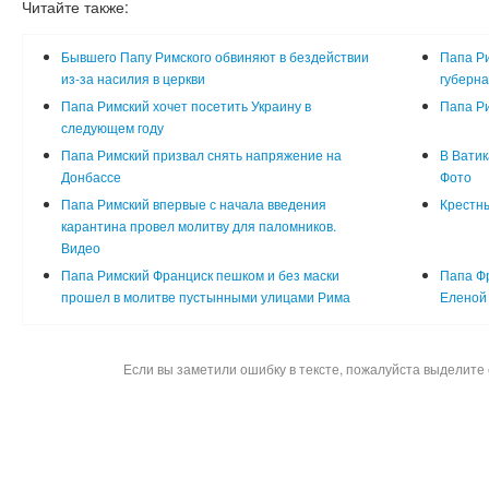
Читайте также:
Бывшего Папу Римского обвиняют в бездействии
Папа Р
из-за насилия в церкви
губерн
Папа Римский хочет посетить Украину в
Папа Ри
следующем году
Папа Римский призвал снять напряжение на
В Ватик
Донбассе
Фото
Папа Римский впервые с начала введения
Крестны
карантина провел молитву для паломников.
Видео
Папа Римский Франциск пешком и без маски
Папа Фр
прошел в молитве пустынными улицами Рима
Еленой 
Если вы заметили ошибку в тексте, пожалуйста выделите 