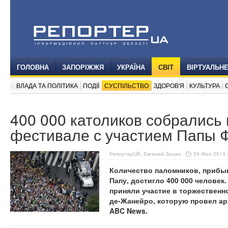
ГОЛОВНА
ЗАПОРІЖЖЯ
УКРАЇНА
СВІТ
ВІРТУАЛЬН
ВЛАДА ТА ПОЛІТИКА
ПОДІЇ
СУСПІЛЬСТВО
ЗДОРОВ'Я
КУЛЬТУРА
400 000 католиков собрались
фестивале с участием Папы 
РепортерUA, Евгений Зюзин
24 Июл 2013 -
Количество паломников, прибы
Папу, достигло 400 000 человек
приняли участие в торжественно
де-Жанейро, которую провел ар
ABC News.