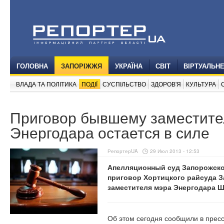
ГОЛОВНА
ЗАПОРІЖЖЯ
УКРАЇНА
СВІТ
ВІРТУАЛЬН
ВЛАДА ТА ПОЛІТИКА
ПОДІЇ
СУСПІЛЬСТВО
ЗДОРОВ'Я
КУЛЬТУРА
Приговор бывшему заместит
Энергодара остается в силе
РепортерUA
29 Июл 2013 - 12:53
Апелляционный суд Запорожско
приговор Хортицкого райсуда 
заместителя мэра Энергодара Ш
Об этом сегодня сообщили в прес