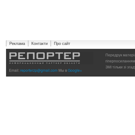
Реклама
Контакти
Про сайт
Передрук матеріа
гіперпосиланням 
ЗМІ тільки зі зг
Email:
reporterzp@gmail.com
Мы в
Google+