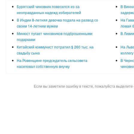
Бурятский чиновник повесился из-за
В Винни
неоправданных надежд избирателей
задержа
В Индии 8-летняя девочка подала на развод со
На Гава
своим 14-летним мужем
ломая 
Минюст пугает чиновников подброшенными
В Ливи
подарками
Китайский коммунист потратил $ 260 тыс. на
На Льво
свадьбу сына
коллегу
На Ровенщине председатель сельсовета
В Черно
насиловал собственную внучку
чиновни
Если вы заметили ошибку в тексте, пожалуйста выделите 