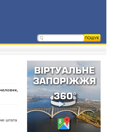
человек,
оке штата