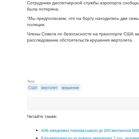
Сотрудники диспетчерской службы аэропорта сообщили,
была потеряна.
“Мы предполагаем, что на борту находились две семь
полиции.
Члены Совета по безопасности на транспорте США за
расследование обстоятельств крушения вертолета.
Теги:
США
вертолет
крушение
Читайте также:
АНБ ежедневно перехватывало до 200 миллионов SM
В Калифорнии из-за пожара эвакуируют 7 тыс. человек