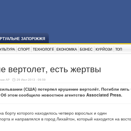
ІРТУАЛЬНЕ ЗАПОРІЖЖЯ
УЛЬТУРА
СПОРТ
ТЕХНОЛОГІЇ
ЕКОНОМІКА
БІЗНЕС
КУРЙОЗИ
ТОП
е вертолет, есть жертвы
лам АР
29 Июл 2013 - 09:59
сильвании (США) потерпел крушение вертолёт. Погибли пять 
. Об этом сообщило новостное агентство Associated Press.
 на борту которого находилось четверо взрослых и один
орта и направлялся в город Лихайтон, который находится на вост