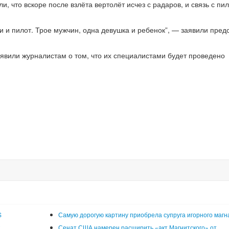
 что вскоре после взлёта вертолёт исчез с радаров, и связь с пи
и и пилот. Трое мужчин, одна девушка и ребенок”, — заявили пред
явили журналистам о том, что их специалистами будет проведено
S
Самую дорогую картину приобрела супруга игорного магн
Сенат США намерен расширить «акт Магнитского» от