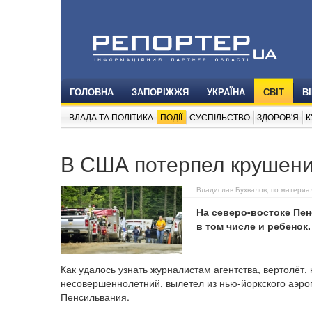
ГОЛОВНА
ЗАПОРІЖЖЯ
УКРАЇНА
СВІТ
В
ВЛАДА ТА ПОЛІТИКА
ПОДІЇ
СУСПІЛЬСТВО
ЗДОРОВ'Я
К
В США потерпел крушени
Владислав Бухвалов, по материа
На северо-востоке Пен
в том числе и ребенок
Как удалось узнать журналистам агентства, вертолёт,
несовершеннолетний, вылетел из нью-йоркского аэроп
Пенсильвания.