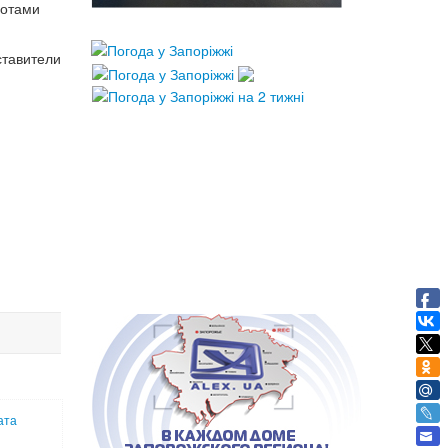
лотами
ставители
ата