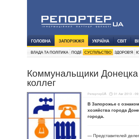
ГОЛОВНА
ЗАПОРІЖЖЯ
УКРАЇНА
СВІТ
В
ВЛАДА ТА ПОЛІТИКА
ПОДІЇ
СУСПІЛЬСТВО
ЗДОРОВ'Я
К
Коммунальщики Донецка 
коллег
РепортерUA
01 Авг 2013 - 09
В Запорожье с ознако
хозяйства города Дон
города.
— Представителей делег