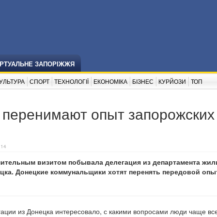
ІРТУАЛЬНЕ ЗАПОРІЖЖЯ
УЛЬТУРА
СПОРТ
ТЕХНОЛОГІЇ
ЕКОНОМІКА
БІЗНЕС
КУРЙОЗИ
ТОП
перенимают опыт запорожских
:14
мительным визитом побывала делегация из департамента жи
ецка. Донецкие коммунальщики хотят перенять передовой опы
ации из Донецка интересовало, с какими вопросами люди чаще вс