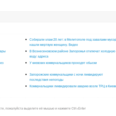
Собирали хлам 20 лет: в Мелитополе под завалами мусо
нашли мертвую женщину. Видео
уары
В Вознесеновском районе Запорожья отключат холодную
воду: адреса
без
У киевских коммунальщиков проходят обыски
Запорожские коммунальщики с ночи ликвидируют
последствия непогоды
Коммунальщики ликвидировали аварию возле ТРЦ в Киев
сте, пожалуйста выделите её мышью и нажмите Ctrl+Enter