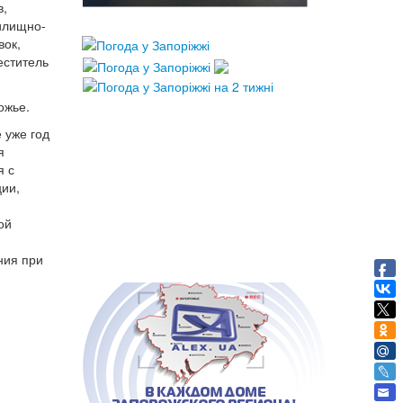
в,
жилищно-
вок,
еститель
ожье.
 уже год
я
я с
ции,
ой
ния при