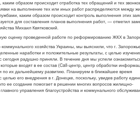
, каким образом происходит отработка тех обращений и тех звонко
 заявки на выполнение тех или иных работ распределяются между 
жбами, каким образом происходит контроль выполнения этих зая
зуется для составления планов выполнения работ, — отметил зам
яйства Михаил Квятковский.
ьную оценку проведенной работе по реформированию ЖКХ в Запор
ммунального хозяйства Украины, мы выяснили, что г. Запорожье
деленные наработки и положительные результаты, с целью изучени
с сегодня радушно приняли. В течение дня мы успели ознакомитьс
оторые входят в ее состав (Call-центр, центр обработки информа
ми по их дальнейшему развитию. Планируем в ближайшее время
 целью его внедрения в г. Донецке, поскольку, увидев работу един
то ее создание помогает в решении многих вопросов жилищно-
 главного управления благоустройства и коммунального обслужива