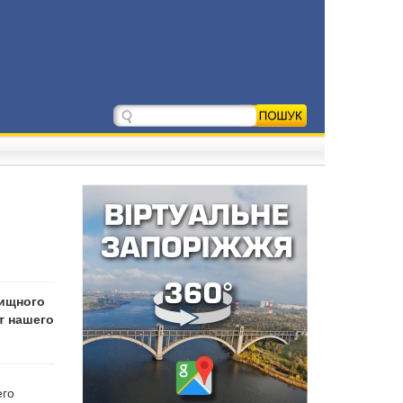
лищного
т нашего
его