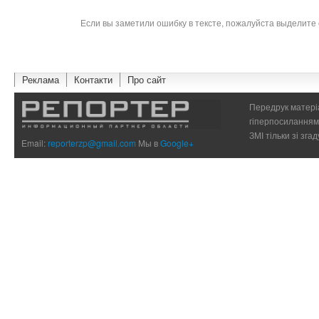
Если вы заметили ошибку в тексте, пожалуйста выделите 
Реклама
Контакти
Про сайт
Передрук матеріа
гіперпосиланням 
ЗМІ тільки зі зг
Email:
reporterzp@gmail.com
Мы в
Google+