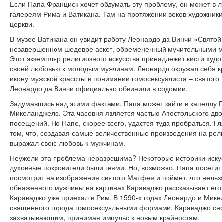
Если Папа Франциск хочет обдумать эту проблему, он может в 
галереям Рима и Ватикана. Там на протяжении веков художники
церкви.
В музее Ватикана он увидит работу Леонардо да Винчи «Святой
незавершенном шедевре аскет, обремененный мучительными мы
Этот экземпляр религиозного искусства принадлежит кисти худ
своей любовью к молодым мужчинам. Леонардо окружал себя 
икону мужской красоты в понимании гомосексуалиста – святого 
Леонардо да Винчи официально обвинили в содомии.
Задумавшись над этими фактами, Папа может зайти в капеллу 
Микеланджело. Эта часовня является частью Апостольского дво
посещений. Но Папе, скорее всего, удастся туда пробраться. Гл
том, что, создавая самые величественные произведения на ре
выражал свою любовь к мужчинам.
Неужели эта проблема неразрешима? Некоторые историки искусс
духовные покровители были геями. Но, возможно, Папа посетит
посмотрит на изображения святого Матфея и поймет, что нельз
обнаженного мужчины на картинах Караваджо рассказывает его
Караваджо уже приехал в Рим. В 1590-х годах Леонардо и Мике
священного города гомосексуальными формами. Караваджо сно
захватывающим, принимая импульс к новым крайностям.