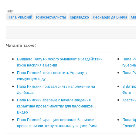
Теги:
Папа Римский
гомосексуалисты
Караваджо
Леонардо да Винчи
Ми
Читайте также:
Бывшего Папу Римского обвиняют в бездействии
Папа Р
из-за насилия в церкви
губерн
Папа Римский хочет посетить Украину в
Папа Ри
следующем году
Папа Римский призвал снять напряжение на
В Ватик
Донбассе
Фото
Папа Римский впервые с начала введения
Крестны
карантина провел молитву для паломников.
Видео
Папа Римский Франциск пешком и без маски
Папа Фр
прошел в молитве пустынными улицами Рима
Еленой 