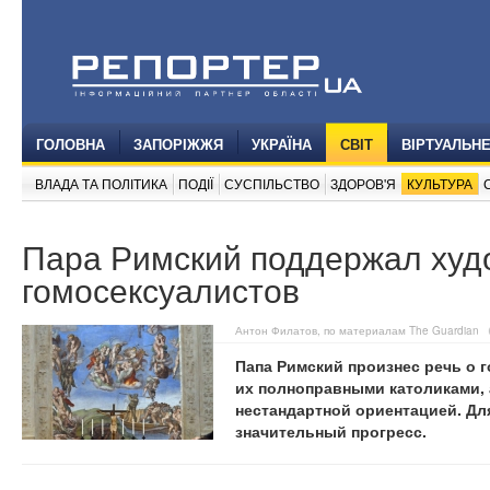
ГОЛОВНА
ЗАПОРІЖЖЯ
УКРАЇНА
СВІТ
ВІРТУАЛЬН
ВЛАДА ТА ПОЛІТИКА
ПОДІЇ
СУСПІЛЬСТВО
ЗДОРОВ'Я
КУЛЬТУРА
Пара Римский поддержал худ
гомосексуалистов
Антон Филатов, по материалам The Guardian
Папа Римский произнес речь о г
их полноправными католиками, 
нестандартной ориентацией. Дл
значительный прогресс.