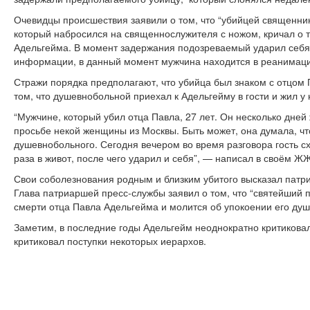
Очевидцы происшествия заявили о том, что “убийцей священни
который набросился на священнослужителя с ножом, кричал о то
Адельгейма. В момент задержания подозреваемый ударил себя
информации, в данный момент мужчина находится в реанимаци
Стражи порядка предполагают, что убийца был знаком с отцом 
том, что душевнобольной приехал к Адельгейму в гости и жил у 
“Мужчине, который убил отца Павла, 27 лет. Он несколько дне
просьбе некой женщины из Москвы. Быть может, она думала, чт
душевнобольного. Сегодня вечером во время разговора гость с
раза в живот, после чего ударил и себя”, — написал в своём Ж
Свои соболезнования родным и близким убитого высказал патри
Глава патриаршей пресс-службы заявил о том, что “святейший п
смерти отца Павла Адельгейма и молится об упокоении его душ
Заметим, в последние годы Адельгейм неоднократно критиковал
критиковал поступки некоторых иерархов.