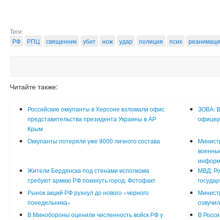
Теги:
РФ
РПЦ
священник
убит
нож
удар
полиция
псих
реанимаци
Читайте также:
Российские оккупанты в Херсоне взломали офис
ЗОВА: В
представительства президента Украины в АР
офицер
Крым
Оккупанты потеряли уже 9000 личного состава
Министр
военные
информ
Жители Бердянска под стенами исполкома
МВД: Ро
требуют армию РФ покинуть город. Фотофакт
государ
Рынок акций РФ рухнул до нового «черного
Минист
понедельника»
озвучил
В Минобороны оценили численность войск РФ у
В Росси