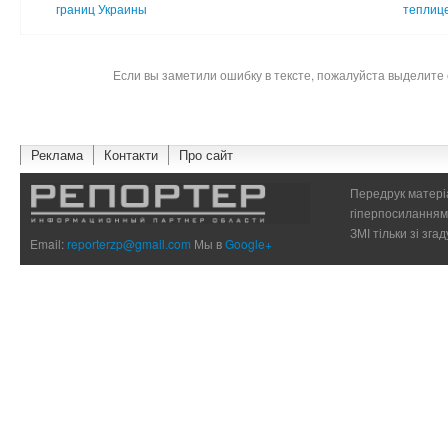
границ Украины
теплице
Если вы заметили ошибку в тексте, пожалуйста выделите 
Реклама
Контакти
Про сайт
Передрук матеріа
гіперпосиланням 
ЗМІ тільки зі зг
Email:
reporterzp@gmail.com
Мы в
Google+