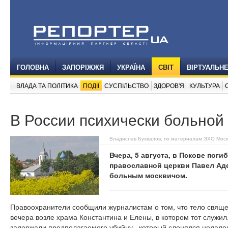
ГОЛОВНА
ЗАПОРІЖЖЯ
УКРАЇНА
СВІТ
ВІРТУАЛЬН
ВЛАДА ТА ПОЛІТИКА
ПОДІЇ
СУСПІЛЬСТВО
ЗДОРОВ'Я
КУЛЬТУРА
В России психически больной
Владислав Бухвалов, по материалам ЭХО Мос
Вчера, 5 августа, в Пскове пог
православной церкви Павел Аде
больным москвичом.
Правоохранители сообщили журналистам о том, что тело свяще
вечера возле храма Константина и Елены, в котором тот служил
задержали предполагаемого убийцу, который слонялся недалек