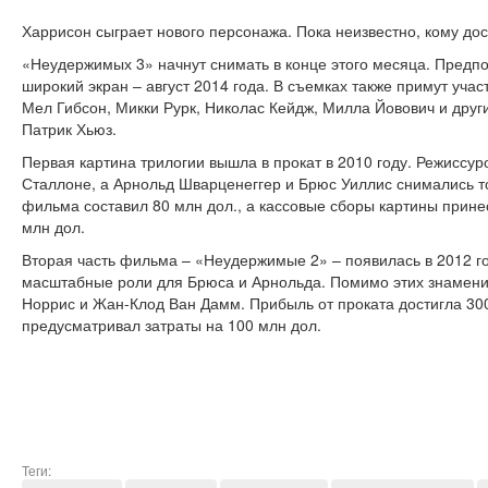
Харрисон сыграет нового персонажа. Пока неизвестно, кому до
«Неудержимых 3» начнут снимать в конце этого месяца. Предп
широкий экран – август 2014 года. В съемках также примут уча
Мел Гибсон, Микки Рурк, Николас Кейдж, Милла Йовович и дру
Патрик Хьюз.
Первая картина трилогии вышла в прокат в 2010 году. Режиссу
Сталлоне, а Арнольд Шварценеггер и Брюс Уиллис снимались т
фильма составил 80 млн дол., а кассовые сборы картины прин
млн дол.
Вторая часть фильма – «Неудержимые 2» – появилась в 2012 г
масштабные роли для Брюса и Арнольда. Помимо этих знамени
Норрис и Жан-Клод Ван Дамм. Прибыль от проката достигла 30
предусматривал затраты на 100 млн дол.
Теги: