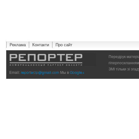
Реклама
Контакти
Про сайт
Передрук матеріа
гіперпосиланням 
ЗМІ тільки зі зг
Email:
reporterzp@gmail.com
Мы в
Google+