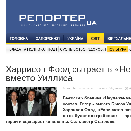
ГОЛОВНА
ЗАПОРІЖЖЯ
УКРАЇНА
СВІТ
ВІРТУАЛЬН
ВЛАДА ТА ПОЛІТИКА
ПОДІЇ
СУСПІЛЬСТВО
ЗДОРОВ'Я
КУЛЬТУРА
Харрисон Форд сыграет в «Н
вместо Уиллиса
Антон Филатов, по материалам Sky news
0
Режиссер боевика «Неудержимы
состав. Теперь вместо Брюса У
Харрисон Форд. «Если актер лю
он не будет востребован», – п
герой и сценарист киноленты, Сильвестр Сталлоне.