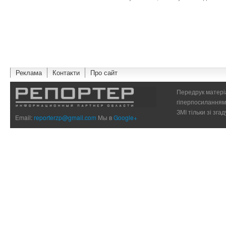
Реклама
Контакти
Про сайт
Передрук матеріа
гіперпосиланням 
ЗМІ тільки зі зг
Email:
reporterzp@gmail.com
Мы в
Google+