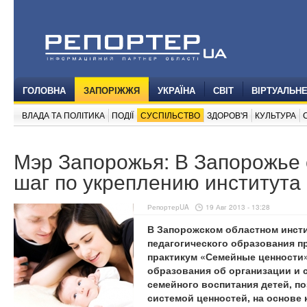
ГОЛОВНА
ЗАПОРІЖЖЯ
УКРАЇНА
СВІТ
ВІРТУАЛЬН
ВЛАДА ТА ПОЛІТИКА
ПОДІЇ
СУСПІЛЬСТВО
ЗДОРОВ'Я
КУЛЬТУРА
Мэр Запорожья: В Запорожье
шаг по укреплению института
РепортерUA
19 Авг 2013 - 13:28
В Запорожском областном инст
педагогического образования п
практикум «Семейные ценности»
образования об организации и
семейного воспитания детей, п
системой ценностей, на основе