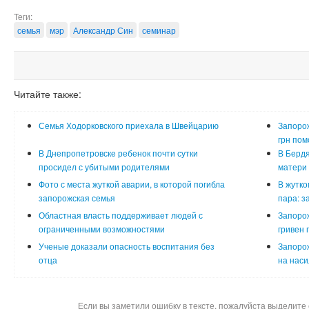
Теги:
семья
мэр
Александр Син
семинар
Читайте также:
Семья Ходорковского приехала в Швейцарию
Запорож
грн по
В Днепропетровске ребенок почти сутки
В Бердя
просидел с убитыми родителями
матери 
Фото с места жуткой аварии, в которой погибла
В жутко
запорожская семья
пара: з
Областная власть поддерживает людей с
Запорож
ограниченными возможностями
гривен 
Ученые доказали опасность воспитания без
Запорож
отца
на наси
Если вы заметили ошибку в тексте, пожалуйста выделите 