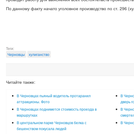
По данному факту начато уголовное производство по ст. 296 (ху
Теги:
Черновцы
хулиганство
Читайте также:
В Черновцах пьяный водитель протаранил
В Черно
аттракционы. Фото
дверь г
В Черновцах поднимется стоимость проезда в
В Черно
маршрутках
смертел
В центральном парке Черновцов белка с
В Черно
бешенством покусала людей