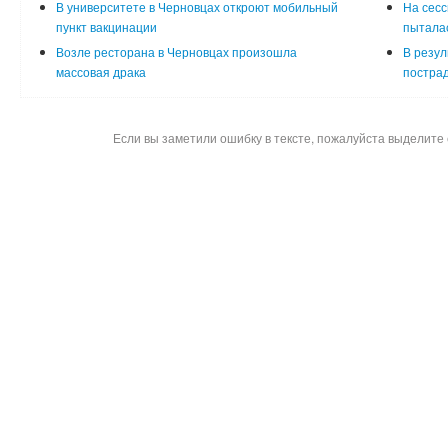
В университете в Черновцах откроют мобильный
На сесс
пункт вакцинации
пыталас
Возле ресторана в Черновцах произошла
В резул
массовая драка
постра
Если вы заметили ошибку в тексте, пожалуйста выделите 