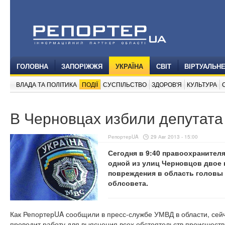
ГОЛОВНА
ЗАПОРІЖЖЯ
УКРАЇНА
СВІТ
ВІРТУАЛЬН
ВЛАДА ТА ПОЛІТИКА
ПОДІЇ
СУСПІЛЬСТВО
ЗДОРОВ'Я
КУЛЬТУРА
В Черновцах избили депутата
РепортерUA
29 Авг 2013 - 15:00
Сегодня в 9:40 правоохранителя
одной из улиц Черновцов двое 
повреждения в область головы 
облсовета.
Как РепортерUA сообщили в пресс-службе УМВД в области, сей
проводит работу для выяснения всех обстоятельств происшеств