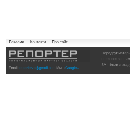
Реклама
Контакти
Про сайт
Передрук матеріа
гіперпосиланням 
ЗМІ тільки зі зг
Email:
reporterzp@gmail.com
Мы в
Google+