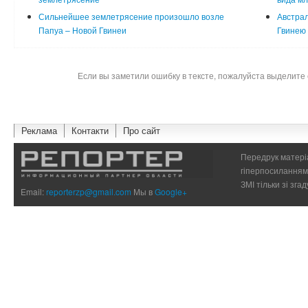
Сильнейшее землетрясение произошло возле
Австрал
Папуа – Новой Гвинеи
Гвинею
Если вы заметили ошибку в тексте, пожалуйста выделите 
Реклама
Контакти
Про сайт
Передрук матеріа
гіперпосиланням 
ЗМІ тільки зі зг
Email:
reporterzp@gmail.com
Мы в
Google+