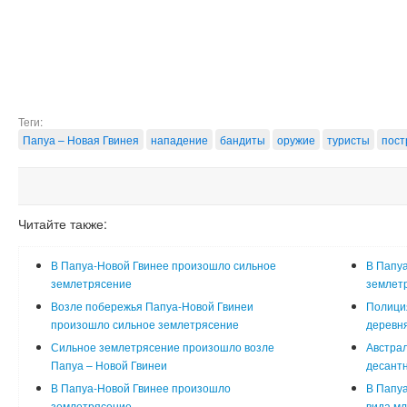
Теги:
Папуа – Новая Гвинея
нападение
бандиты
оружие
туристы
пост
Читайте также:
В Папуа-Новой Гвинее произошло сильное
В Папу
землетрясение
землетр
Возле побережья Папуа-Новой Гвинеи
Полиция
произошло сильное землетрясение
деревн
Сильное землетрясение произошло возле
Австра
Папуа – Новой Гвинеи
десант
В Папуа-Новой Гвинее произошло
В Папуа
землетрясение
вида м