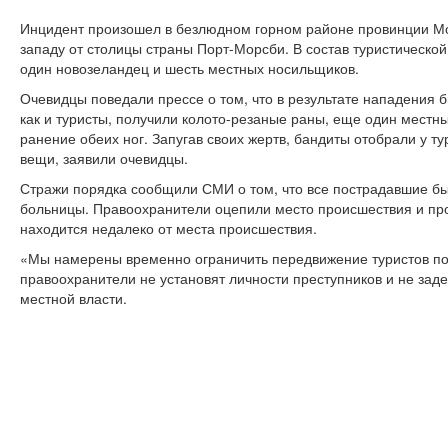
Инцидент произошел в безлюдном горном районе провинции Мор
западу от столицы страны Порт-Морсби. В состав туристическо
один новозеландец и шесть местных носильщиков.
Очевидцы поведали прессе о том, что в результате нападения 
как и туристы, получили колото-резаные раны, еще один местн
ранение обеих ног. Запугав своих жертв, бандиты отобрали у т
вещи, заявили очевидцы.
Стражи порядка сообщили СМИ о том, что все пострадавшие б
больницы. Правоохранители оцепили место происшествия и про
находится недалеко от места происшествия.
«Мы намерены временно ограничить передвижение туристов по 
правоохранители не установят личности преступников и не заде
местной власти.