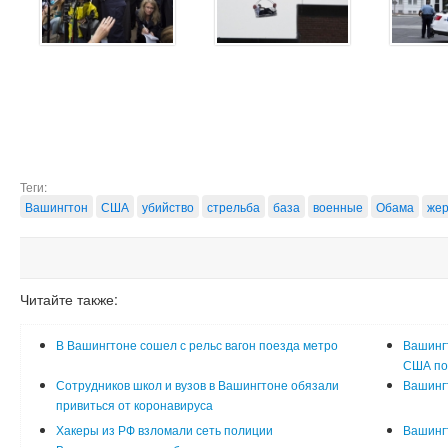
Теги:
Вашингтон
США
убийство
стрельба
база
военные
Обама
же
Читайте также:
В Вашингтоне сошел с рельс вагон поезда метро
Вашингт
США по
Сотрудников школ и вузов в Вашингтоне обязали
Вашингт
привиться от коронавируса
Хакеры из РФ взломали сеть полиции
Вашинг