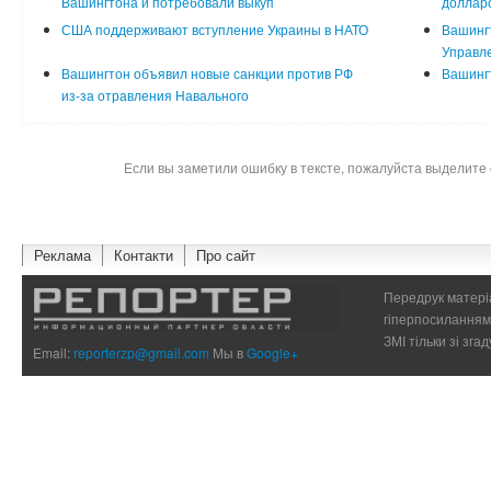
Вашингтона и потребовали выкуп
доллар
США поддерживают вступление Украины в НАТО
Вашингт
Управл
Вашингтон объявил новые санкции против РФ
Вашингт
из-за отравления Навального
Если вы заметили ошибку в тексте, пожалуйста выделите 
Реклама
Контакти
Про сайт
Передрук матеріа
гіперпосиланням 
ЗМІ тільки зі зг
Email:
reporterzp@gmail.com
Мы в
Google+