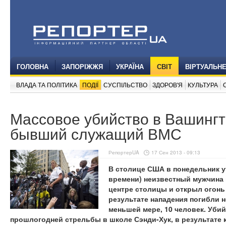
ГОЛОВНА
ЗАПОРІЖЖЯ
УКРАЇНА
СВІТ
ВІРТУАЛЬН
ВЛАДА ТА ПОЛІТИКА
ПОДІЇ
СУСПІЛЬСТВО
ЗДОРОВ'Я
КУЛЬТУРА
Массовое убийство в Вашинг
бывший служащий ВМС
РепортерUA
17 Сен 2013 - 09:13
В столице США в понедельник у
времени) неизвестный мужчина 
центре столицы и открыл огонь
результате нападения погибли н
меньшей мере, 10 человек. Уби
прошлогодней стрельбы в школе Сэнди-Хук, в результате 