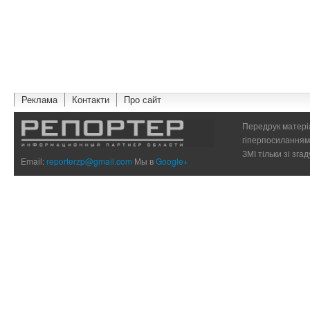
Реклама
Контакти
Про сайт
Передрук матеріа
гіперпосиланням 
ЗМІ тільки зі зг
Email:
reporterzp@gmail.com
Мы в
Google+