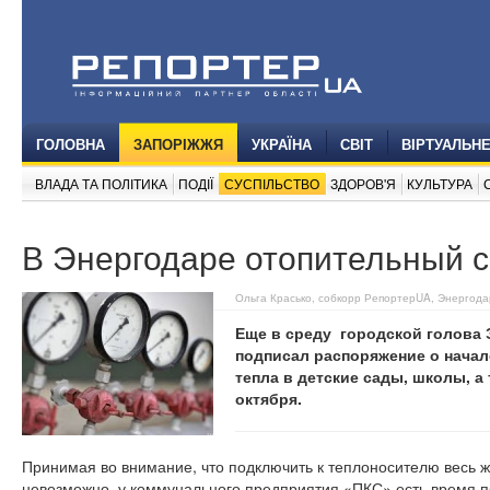
ГОЛОВНА
ЗАПОРІЖЖЯ
УКРАЇНА
СВІТ
ВІРТУАЛЬН
ВЛАДА ТА ПОЛІТИКА
ПОДІЇ
СУСПІЛЬСТВО
ЗДОРОВ'Я
КУЛЬТУРА
В Энергодаре отопительный с
Ольга Красько, собкорр РепортерUA, Энергода
Еще в среду городской голова
подписал распоряжение о начал
тепла в детские сады, школы, а
октября.
Принимая во внимание, что подключить к теплоносителю весь 
невозможно, у коммунального предприятия «ПКС» есть время п