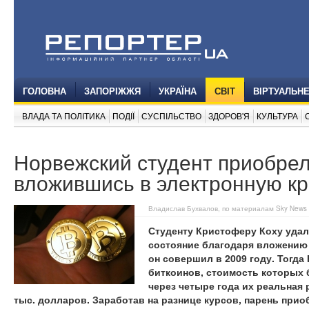
ГОЛОВНА
ЗАПОРІЖЖЯ
УКРАЇНА
СВІТ
ВІРТУАЛЬН
ВЛАДА ТА ПОЛІТИКА
ПОДІЇ
СУСПІЛЬСТВО
ЗДОРОВ'Я
КУЛЬТУРА
Норвежский студент приобрел
вложившись в электронную к
Владислав Бухвалов, по материалам Sky News
Студенту Кристоферу Коху уда
состояние благодаря вложению 
он совершил в 2009 году. Тогд
биткоинов, стоимость которых 
через четыре года их реальная
тыс. долларов. Заработав на разнице курсов, парень прио