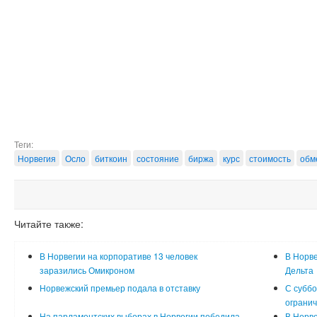
Теги:
Норвегия
Осло
биткоин
состояние
биржа
курс
стоимость
обм
Читайте также:
В Норвегии на корпоративе 13 человек
В Норв
заразились Омикроном
Дельта
Норвежский премьер подала в отставку
С суббо
ограни
На парламентских выборах в Норвегии победила
В Норве