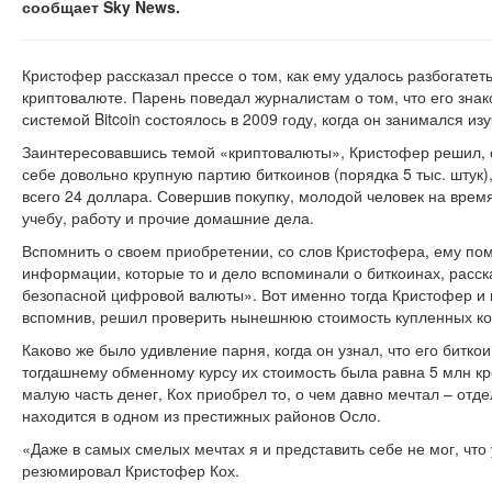
сообщает Sky News.
Кристофер рассказал прессе о том, как ему удалось разбогатет
криптовалюте. Парень поведал журналистам о том, что его зна
системой Bitcoin состоялось в 2009 году, когда он занимался 
Заинтересовавшись темой «криптовалюты», Кристофер решил, 
себе довольно крупную партию биткоинов (порядка 5 тыс. штук),
всего 24 доллара. Совершив покупку, молодой человек на время
учебу, работу и прочие домашние дела.
Вспомнить о своем приобретении, со слов Кристофера, ему по
информации, которые то и дело вспоминали о биткоинах, расс
безопасной цифровой валюты». Вот именно тогда Кристофер и 
вспомнив, решил проверить нынешнюю стоимость купленных ког
Каково же было удивление парня, когда он узнал, что его битко
тогдашнему обменному курсу их стоимость была равна 5 млн кр
малую часть денег, Кох приобрел то, о чем давно мечтал – отд
находится в одном из престижных районов Осло.
«Даже в самых смелых мечтах я и представить себе не мог, что 
резюмировал Кристофер Кох.