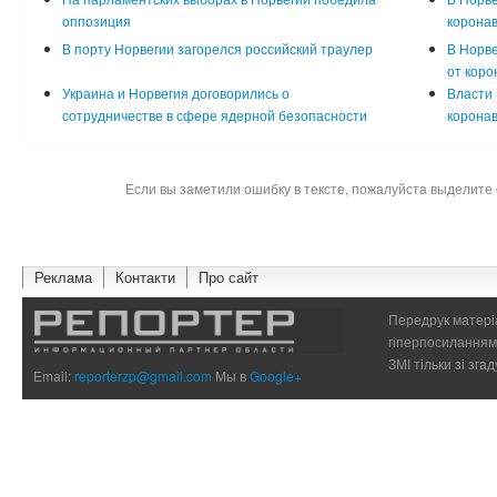
оппозиция
коронав
В порту Норвегии загорелся российский траулер
В Норве
от коро
Украина и Норвегия договорились о
Власти 
сотрудничестве в сфере ядерной безопасности
коронав
Если вы заметили ошибку в тексте, пожалуйста выделите 
Реклама
Контакти
Про сайт
Передрук матеріа
гіперпосиланням 
ЗМІ тільки зі зг
Email:
reporterzp@gmail.com
Мы в
Google+