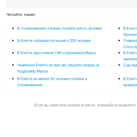
Читайте также:
В столкновениях в Каире погибли шесть человек
В Египт
призна
В Египте собираются казнить 529 человек
Главный
стать п
В Египте арестовали 148 сторонников Мурси
В Египт
заключ
Чемпиона Египта по кунг-фу лишили наград за
Суд над
поддержку Мурси
В Египте не менее 50 человек погибли в
В Египт
столкновениях
правоо
Если вы заметили ошибку в тексте, пожалуйста выделите 