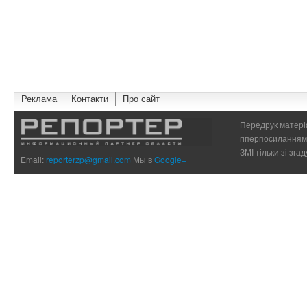
Реклама
Контакти
Про сайт
Передрук матеріа
гіперпосиланням 
ЗМІ тільки зі зг
Email:
reporterzp@gmail.com
Мы в
Google+