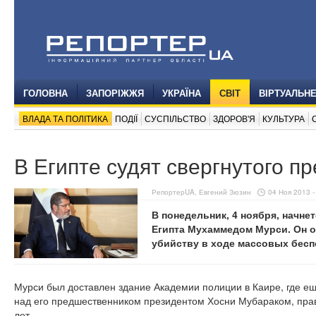
ГОЛОВНА
ЗАПОРІЖЖЯ
УКРАЇНА
СВІТ
ВІРТУАЛЬН
ВЛАДА ТА ПОЛІТИКА
ПОДІЇ
СУСПІЛЬСТВО
ЗДОРОВ'Я
КУЛЬТУРА
В Египте судят свергнутого п
РепортерUA, Евгений Зюзин
04 Ноя 2013 -
В понедельник, 4 ноября, начне
Египта Мухаммедом Мурси. Он о
убийству в ходе массовых бесп
Мурси был доставлен здание Академии полиции в Каире, где е
над его предшественником президентом Хосни Мубараком, прав
лет.