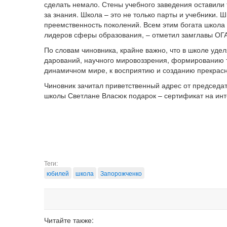
сделать немало. Стены учебного заведения оставили 
за знания. Школа – это не только парты и учебники. Ш
преемственность поколений. Всем этим богата школа 
лидеров сферы образования, – отметил замглавы ОГ
По словам чиновника, крайне важно, что в школе уде
дарований, научного мировоззрения, формированию т
динамичном мире, к восприятию и созданию прекрасн
Чиновник зачитал приветственный адрес от председа
школы Светлане Власюк подарок – сертификат на ин
Теги:
юбилей
школа
Запорожченко
Читайте также: