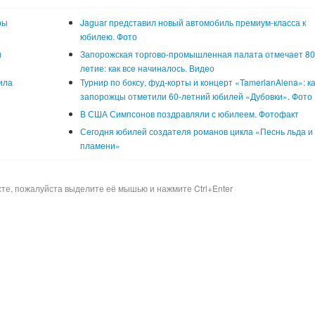
ры
Jaguar представил новый автомобиль премиум-класса к
юбилею. Фото
и
Запорожская торгово-промышленная палата отмечает 80
летие: как все начиналось. Видео
ила
Турнир по боксу, фуд-корты и концерт «TamerlanAlena»: к
запорожцы отметили 60-летний юбилей «Дубовки». Фото
В США Симпсонов поздравляли с юбилеем. Фотофакт
Сегодня юбилей создателя романов цикла «Песнь льда и
пламени»
сте, пожалуйста выделите её мышью и нажмите Ctrl+Enter