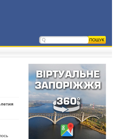
-летия
лось