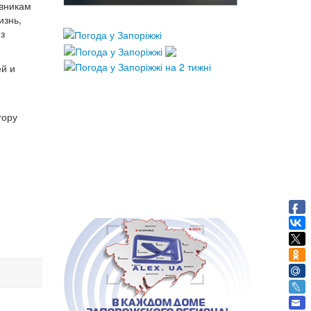
авникам
изнь,
з
ей и
тору