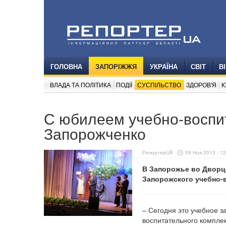
ГОЛОВНА
ЗАПОРІЖЖЯ
УКРАЇНА
СВІТ
В
ВЛАДА ТА ПОЛІТИКА
ПОДІЇ
СУСПІЛЬСТВО
ЗДОРОВ'Я
К
С юбилеем учебно-воспи
Запорожченко
РепортерUA
09 Ноя 2013 - 12
В Запорожье во Дворц
Запорожского учебно-
– Сегодня это учебное з
воспитательного комплек