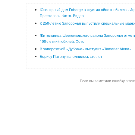
Ювелирный дом Fabergе выпустил яйцо к юбилею «Иг
Престолов». Фото. Видео
К 250-летию Запорожья выпустили специальные марк
Жительница Шевченковского района Запорожья отмет
100-летний юбилей. Фото
В запорожской «Дубовке» выступит «TamerlanAlena»
Борису Патону исполнилось сто лет
Если вы заметили ошибку в тек