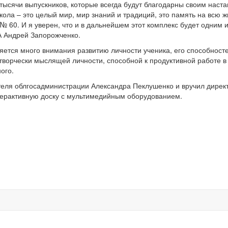
тысячи выпускников, которые всегда будут благодарны своим наст
кола – это целый мир, мир знаний и традиций, это память на всю ж
№ 60. И я уверен, что и в дальнейшем этот комплекс будет одним и
А Андрей Запорожченко.
ляется много внимания развитию личности ученика, его способност
ворчески мыслящей личности, способной к продуктивной работе в
ого.
теля облгосадминистрации Александра Пеклушенко и вручил дирек
терактивную доску с мультимедийным оборудованием.