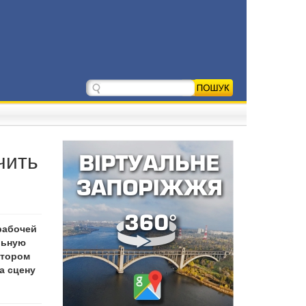
чить
рабочей
льную
отором
а сцену