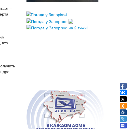
тает –
ерта,
тим
 что
получить
андра