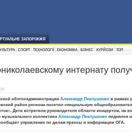
ІРТУАЛЬНЕ ЗАПОРІЖЖЯ
УЛЬТУРА
СПОРТ
ТЕХНОЛОГІЇ
ЕКОНОМІКА
БІЗНЕС
КУРЙОЗИ
ТОП
ониколаевскому интернату полу
:03
жской облгосадминистрации
Александр Пеклушенко
в рамках 
евский район региона посетил специальную общеобразовате
ток». Дети встретили руководителя области концертом, на к
 музыкального коллектива
Александр Пеклушенко
поднялся н
 сообщает управление по делам прессы и информации ОГА.