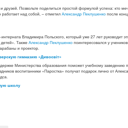
и друзей. Позвольте поделиться простой формулой успеха: кто меч
о работает над собой, – отметил
Александр Пеклушенко
после конц
-интерната Владимира Польского, который уже 27 лет руководит э
 детей». Также
Александр Пеклушенко
поинтересовался у учеников,
арабаны и проектор.
зерскую гимназию «Дивосвіт»
ддержке Министерства образования поможет учебному заведению 
здников воспитанники «Паростка» получат подарок лично от Алекс
дса.
ную школу