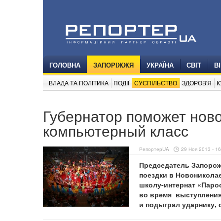
ГОЛОВНА
ЗАПОРІЖЖЯ
УКРАЇНА
СВІТ
В
ВЛАДА ТА ПОЛІТИКА
ПОДІЇ
СУСПІЛЬСТВО
ЗДОРОВ'Я
К
Губернатор поможет нов
компьютерный класс
РепортерUA
29 Ноя 2013 - 16
Председатель Запоро
поездки в Новоникола
школу-интернат «Парос
во время выступления
и подыграл ударнику,