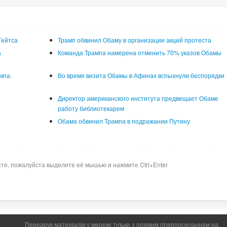
Гейтса
Трамп обвинил Обаму в организации акций протеста
а
Команда Трампа намерена отменить 70% указов Обамы
мпа.
Во время визита Обамы в Афинах вспыхнули беспорядки
Директор американского института предвещает Обаме
работу библиотекарем
Обама обвинил Трампа в подражании Путину
сте, пожалуйста выделите её мышью и нажмите Ctrl+Enter
Передрук матеріалів у мережі тільки з прямим гіперпосиланням на