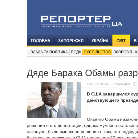
ГОЛОВНА
ЗАПОРІЖЖЯ
УКРАЇНА
СВІТ
В
ВЛАДА ТА ПОЛІТИКА
ПОДІЇ
СУСПІЛЬСТВО
ЗДОРОВ'Я
К
Дяде Барака Обамы разр
Евгений Зюзин, РепортерUA
В США завершился суд
действующего президе
Оньянго Обама незаконно
решение о его депортации, однако мужчина остался 
накануне, было вынесено решение о том, что подсуд
безвыездно проживал в США последние 50 лет, исправ