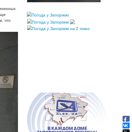
диненных
еще
, что