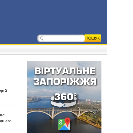
дей
нял
едшего