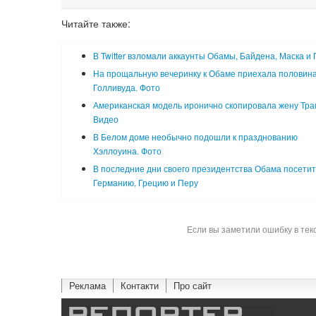
Читайте также:
В Twitter взломали аккаунты Обамы, Байдена, Маска и 
На прощальную вечеринку к Обаме приехала половин
Голливуда. Фото
Американская модель иронично скопировала жену Тра
Видео
В Белом доме необычно подошли к празднованию
Хэллоуина. Фото
В последние дни своего президентства Обама посетит
Германию, Грецию и Перу
Если вы заметили ошибку в тек
Реклама
Контакти
Про сайт