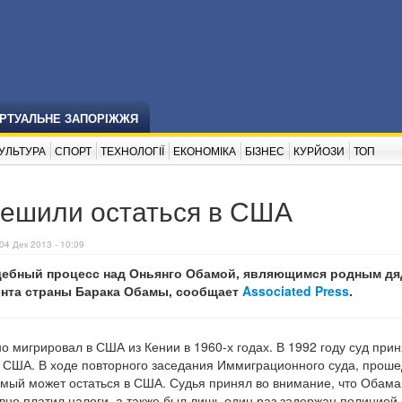
ІРТУАЛЬНЕ ЗАПОРІЖЖЯ
УЛЬТУРА
СПОРТ
ТЕХНОЛОГІЇ
ЕКОНОМІКА
БІЗНЕС
КУРЙОЗИ
ТОП
ешили остаться в США
04 Дек 2013 - 10:09
ебный процесс над Оньянго Обамой, являющимся родным дя
нта страны Барака Обамы, сообщает
Associated Press
.
 мигрировал в США из Кении в 1960-х годах. В 1992 году суд при
в США. В ходе повторного заседания Иммиграционного суда, прош
имый может остаться в США. Судья принял во внимание, что Обама
но платил налоги, а также был лишь один раз задержан полицией.