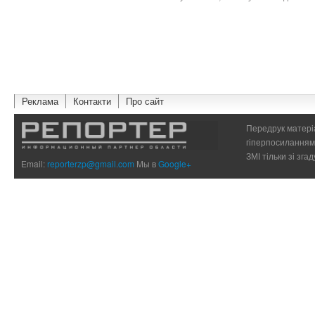
Реклама
Контакти
Про сайт
Передрук матеріа
гіперпосиланням 
ЗМІ тільки зі зг
Email:
reporterzp@gmail.com
Мы в
Google+