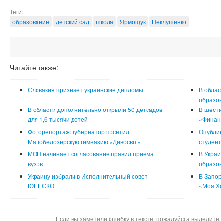
Теги:
образование
детский сад
школа
Ярмощук
Пеклушенко
Читайте также:
Словакия признает украинские дипломы
В облас
образо
В области дополнительно открыли 50 детсадов
В шести
для 1,6 тысячи детей
«Финан
Фоторепортаж: губернатор посетил
Опублик
Малобелозерскую гимназию «Дивосвіт»
студент
МОН начинает согласование правил приема
В Укра
вузов
образо
Украину избрали в Исполнительный совет
В Запор
ЮНЕСКО
«Моя Х
Если вы заметили ошибку в тексте, пожалуйста выделите 