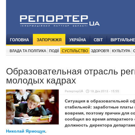
ГОЛОВНА
ЗАПОРІЖЖЯ
УКРАЇНА
СВІТ
ВІРТУАЛЬН
ВЛАДА ТА ПОЛІТИКА
ПОДІЇ
СУСПІЛЬСТВО
ЗДОРОВ'Я
КУЛЬТУРА
Образовательная отрасль рег
молодых кадрах
РепортерUA
16 Дек 2013 - 15:55
Ситуация в образовательной сф
стабильной: заработные платы
вовремя, поэтому причин для с
сообщил во время аппаратного 
должность директора департаме
Николай Ярмощук
.