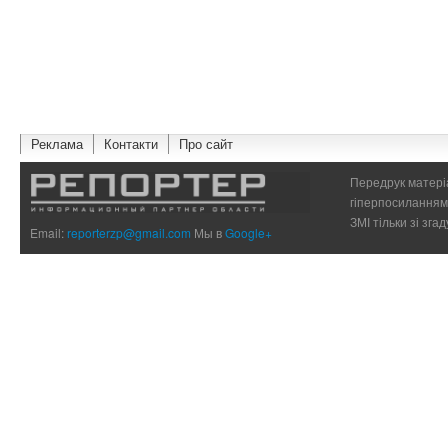
Реклама
Контакти
Про сайт
Передрук матеріа
гіперпосиланням 
ЗМІ тільки зі зг
Email:
reporterzp@gmail.com
Мы в
Google+