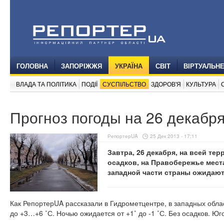
ГОЛОВНА
ЗАПОРІЖЖЯ
УКРАЇНА
СВІТ
ВІРТУАЛЬН
ВЛАДА ТА ПОЛІТИКА
ПОДІЇ
СУСПІЛЬСТВО
ЗДОРОВ'Я
КУЛЬТУРА
Прогноз погоды на 26 декабр
РепортерUA
25 Дек 2013 - 17:11
Завтра, 26 декабря, на всей те
осадков, на Правобережье места
западной части страны ожидают
Как РепортерUA рассказали в Гидрометцентре, в западных обл
до +3…+6 ˚С. Ночью ожидается от +1˚ до -1 ˚С. Без осадков. Юг