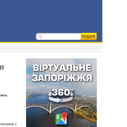
я
лась
влением с