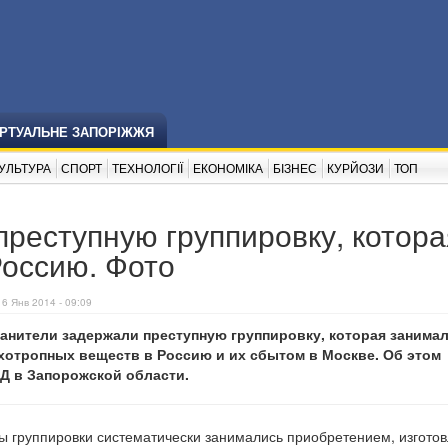
ІРТУАЛЬНЕ ЗАПОРІЖЖЯ
УЛЬТУРА
СПОРТ
ТЕХНОЛОГІЇ
ЕКОНОМІКА
БІЗНЕС
КУРЙОЗИ
ТОП
реступную группировку, котора
Россию. Фото
16 Янв 2014 - 09:09
анители задержали преступную группировку, которая занима
хотропных веществ в Россию и их сбытом в Москве. Об этом
 в Запорожской области.
ны группировки систематически занимались приобретением, изгото