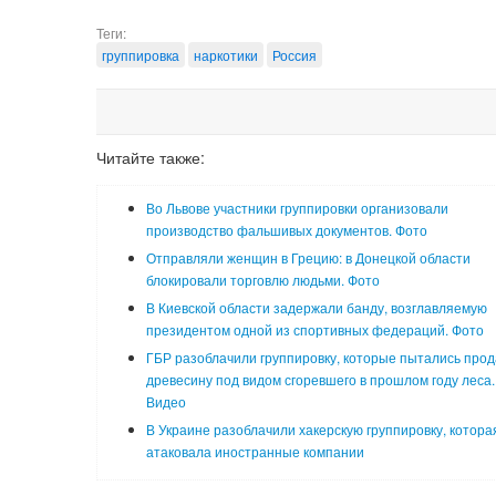
Теги:
группировка
наркотики
Россия
Читайте также:
Во Львове участники группировки организовали
производство фальшивых документов. Фото
Отправляли женщин в Грецию: в Донецкой области
блокировали торговлю людьми. Фото
В Киевской области задержали банду, возглавляемую
президентом одной из спортивных федераций. Фото
ГБР разоблачили группировку, которые пытались прод
древесину под видом сгоревшего в прошлом году леса.
Видео
В Украине разоблачили хакерскую группировку, котора
атаковала иностранные компании