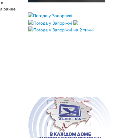
 в
ли ранее