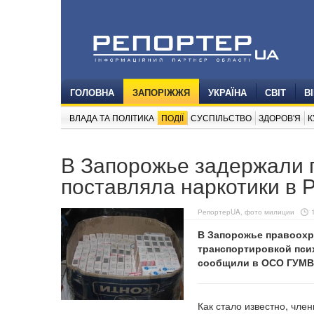
ГОЛОВНА
ЗАПОРІЖЖЯ
УКРАЇНА
СВІТ
В
ВЛАДА ТА ПОЛІТИКА
ПОДІЇ
СУСПІЛЬСТВО
ЗДОРОВ'Я
К
В Запорожье задержали п
поставляла наркотики в 
РепортерUA, фото милиции
В Запорожье правоохр
транспортировкой пси
сообщили в ОСО ГУМВД
Как стало известно, чле