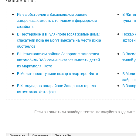
Читайте также:
Из-за обстрелов в Васильевском районе
В Житом
загорелась емкость с топливом в фермерском
тушат п
хозяйстве
В Нестерянке и в Гуляйполе горят жилые дома:
Пожар н
спасатели пока не могут выехать на место из-за
экстре
обстрелов
В Шевченковском районе Запорожья загорелся
В Васил
автомобиль ВАЗ: семья пытался вывезти детей
жилой д
из Мариуполя. Фото
В Мелитополе тушили пожар в квартире. Фото
В Мели
заброш
В Коммунаровском районе Запорожья горела
В Запор
пятиэтажка. Фотофакт
Если вы заметили ошибку в тексте, пожалуйста выделите 
Реклама
Контакти
Про сайт