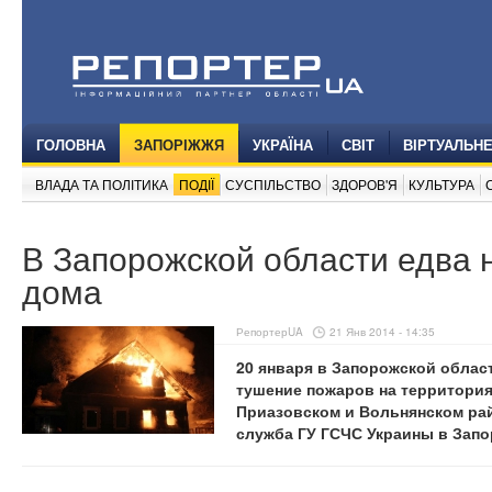
ГОЛОВНА
ЗАПОРІЖЖЯ
УКРАЇНА
СВІТ
ВІРТУАЛЬН
ВЛАДА ТА ПОЛІТИКА
ПОДІЇ
СУСПІЛЬСТВО
ЗДОРОВ'Я
КУЛЬТУРА
В Запорожской области едва 
дома
РепортерUA
21 Янв 2014 - 14:35
20 января в Запорожской облас
тушение пожаров на территория
Приазовском и Вольнянском рай
служба ГУ ГСЧС Украины в Запо