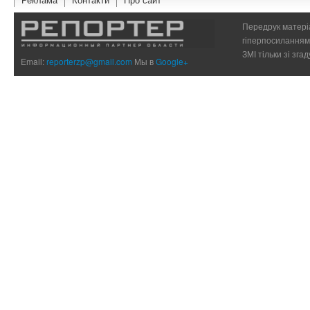
Передрук матеріа
гіперпосиланням 
ЗМІ тільки зі зг
Email:
reporterzp@gmail.com
Мы в
Google+