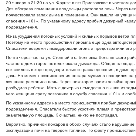
20 января в 21:30 на ул. Фрунзе в пгт Приазовское в частном д
Для обогрева помещения владельцы растопили печь. Через нек
почувствовали запах дыма в помещении. Они вышли на улицу и
спасения «101». По указанному адресу прибыл дежурный карау
подразделения.
Из-за ухудшения погодных условий и сильных порывов ветра п
Поэтому на место происшествия прибыла еще одна автоцистерн
Спасатели вовремя ликвидировали огонь и предотвратили его 
Почти через час на ул. Степной в с. Беляевка Вольнянского ра
частного дома горел потолок около дымохода. Общая площадь п
выяснилось в ходе предварительного расследования, в доме пр
дочь. На момент возникновения пожара мужчина находился на 
женщина растопила печь. Через некоторое время хозяйка просн
разбудила ребенка. Мать с дочерью немедленно вышли из зад
чего женщина сразу позвонила в службу спасения «101» и сооб
По указанному адресу на место происшествия прибыл дежурны
подразделения. Спасатели быстро укротили пламя и предотвра
значительную площадь. К счастью, никто не пострадал.
Вероятно, причиной пожаров в обоих случаях стало нарушение
эксплуатации печи на твердом топливе. По факту происшествий