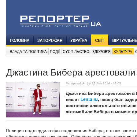
ГОЛОВНА
ЗАПОРІЖЖЯ
УКРАЇНА
СВІТ
ВІРТУАЛЬН
ВЛАДА ТА ПОЛІТИКА
ПОДІЇ
СУСПІЛЬСТВО
ЗДОРОВ'Я
КУЛЬТУРА
Джастина Бибера арестовали
РепортерUA
23 Янв 2014 - 18:03
Джастина Бибера арестовали в 
пишет
Lenta.ru
, певец был заде
состоянии алкогольного опьяне
автомобиле Бибера в момент аре
Полиция подтвердила факт задержания Бибера, в то же время 
обстоятельствах случившегося. Официальные представители 19