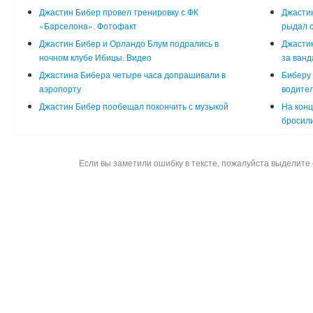
Джастин Бибер провел тренировку с ФК
Джастин
«Барселона». Фотофакт
рыдал с
Джастин Бибер и Орландо Блум подрались в
Джастин
ночном клубе Ибицы. Видео
за ванд
Джастина Бибера четыре часа допрашивали в
Биберу
аэропорту
водите
Джастин Бибер пообещал покончить с музыкой
На конц
бросили
Если вы заметили ошибку в тексте, пожалуйста выделите 