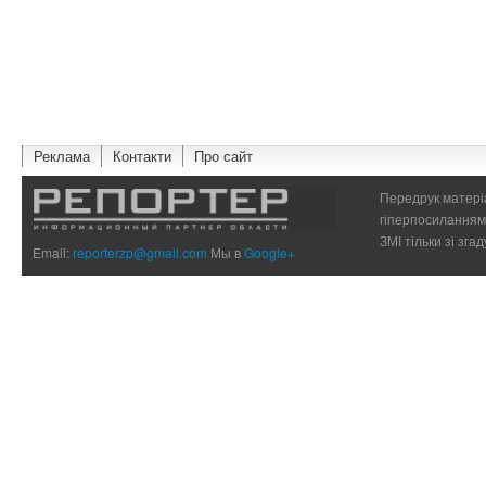
Реклама
Контакти
Про сайт
Передрук матеріа
гіперпосиланням 
ЗМІ тільки зі зг
Email:
reporterzp@gmail.com
Мы в
Google+