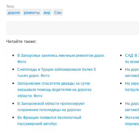
Теги:
дороги
ремонты
мэр
Син
Читайте также:
В Запорожье занялись ямочным ремонтом дорог.
САД: В 
Фото
по всем
Снегопады в Турции заблокировали более 5
На доро
тысяч дорог. Фото
автомо
Запорожские спасатели дважды за сутки
На укр
оказывали помощь водителям на дорогах
патрули
области. Фото
В Запорожской области прогнозируют
На доро
сохранение гололедицы на дорогах
автомоб
Во Франции появился беспилотный
Жители 
пассажирский автобус
перекры