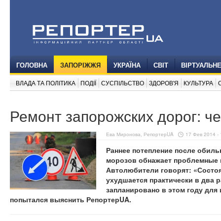
ГОЛОВНА
ЗАПОРІЖЖЯ
УКРАЇНА
СВІТ
ВІРТУАЛЬН
ВЛАДА ТА ПОЛІТИКА
ПОДІЇ
СУСПІЛЬСТВО
ЗДОРОВ'Я
КУЛЬТУРА
Ремонт запорожских дорог: че
Ева Миронова, РепортерUA
17 Фев 2014 - 
Раннее потепление после обиль
морозов обнажает проблемные м
Автолюбители говорят: «Состо
ухудшается практически в два ра
запланировано в этом году для
попытался выяснить РепортерUA.