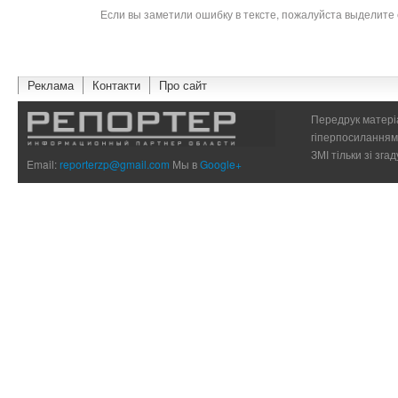
Если вы заметили ошибку в тексте, пожалуйста выделите 
Реклама
Контакти
Про сайт
Передрук матеріа
гіперпосиланням 
ЗМІ тільки зі зг
Email:
reporterzp@gmail.com
Мы в
Google+